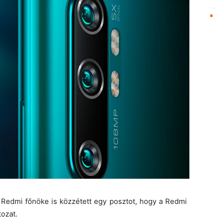
Redmi főnöke is közzétett egy posztot, hogy a Redmi
tozat.