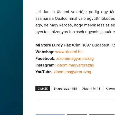
Lei Jun, a Xiaomi vezetője pedig egy tár
számára a Qualcommal való együttműködés. E
egy, de nagy kérdés, hogy melyik lesz az el
nyertes, bizonyos források ugyanis január el
Mi Store Lurdy Ház
(Cím: 1097 Budapest, K
Webshop
:
www.xiaomi.hu
Facebook
:
xiaomimagyarorszag
Instagram
:
xiaomimagyarorszag
YouTube
:
xiaomimagyarorszag
CÍMKÉK
Snapdragon 888
Xiaomi Mi 11
Xiaomi