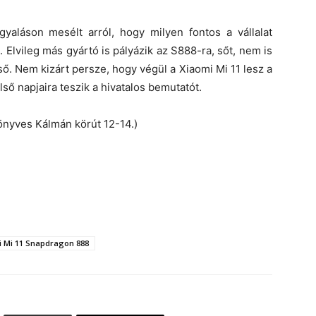
gyaláson mesélt arról, hogy milyen fontos a vállalat
lvileg más gyártó is pályázik az S888-ra, sőt, nem is
ső. Nem kizárt persze, hogy végül a Xiaomi Mi 11 lesz a
ső napjaira teszik a hivatalos bemutatót.
önyves Kálmán körút 12-14.)
 Mi 11 Snapdragon 888