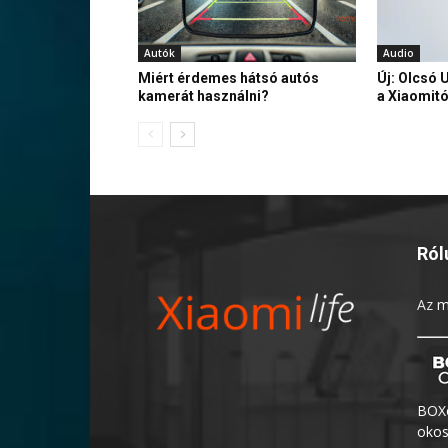
Autók
Audio
Miért érdemes hátsó autós
Új: Olcsó 
kamerát használni?
a Xiaomitó
Ról
Az
m
BOXo
okos