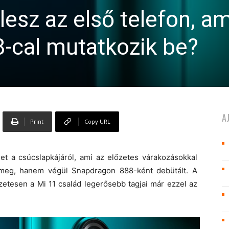
lesz az első telefon, am
-cal mutatkozik be?
A
Print
Copy URL
et a csúcslapkájáról, ami az előzetes várakozásokkal
meg, hanem végül Snapdragon 888-ként debütált. A
zetesen a Mi 11 család legerősebb tagjai már ezzel az