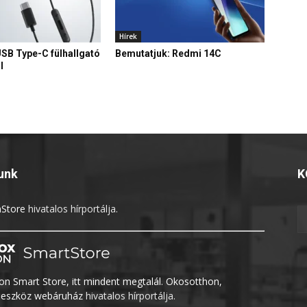
Hírek
USB Type-C fülhallgató
Bemutatjuk: Redmi 14C
l
unk
K
Store
hivatalos hírportálja.
n Smart Store, itt mindent megtalál. Okosotthon,
eszköz webáruház
hivatalos hírportálja.