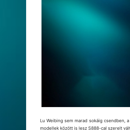
Lu Weibing sem marad sokáig csendben, a 
modellek között is lesz S888-cal szerelt vál