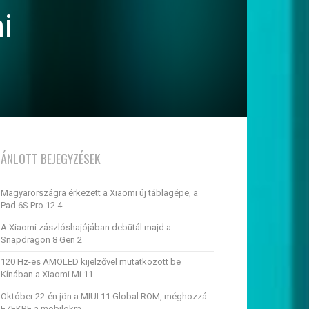
i
JÁNLOTT BEJEGYZÉSEK
Magyarországra érkezett a Xiaomi új táblagépe, a
Pad 6S Pro 12.4
A Xiaomi zászlóshajójában debütál majd a
Snapdragon 8 Gen 2
120 Hz-es AMOLED kijelzővel mutatkozott be
Kínában a Xiaomi Mi 11
Október 22-én jön a MIUI 11 Global ROM, méghozzá
EZEKRE a mobilokra