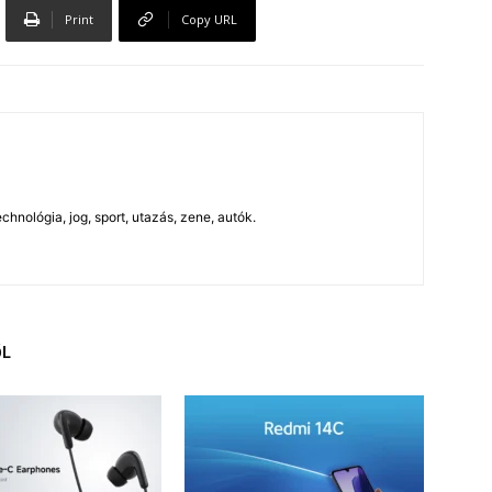
Print
Copy URL
chnológia, jog, sport, utazás, zene, autók.
ŐL