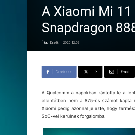
A Xiaomi Mi 11 
Snapdragon 888
Írta:
Zsolt
-
2020.12.03.
Facebook
X
Email
A Qualcomm a napokban rántotta le a lepl
ellentétben nem a 875-ös számot kapta 
Xiaomi pedig azonnal jelezte, hogy termés
SoC-vel kerülnek forgalomba.