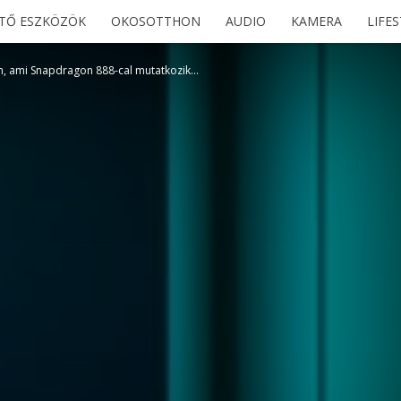
ETŐ ESZKÖZÖK
OKOSOTTHON
AUDIO
KAMERA
LIFE
on, ami Snapdragon 888-cal mutatkozik...