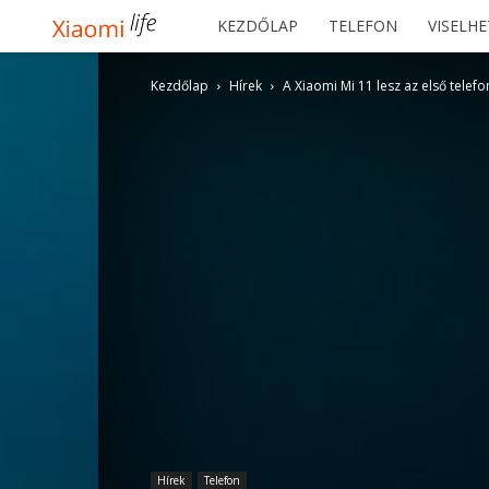
Xiaomilife
KEZDŐLAP
TELEFON
VISELH
Kezdőlap
Hírek
A Xiaomi Mi 11 lesz az első telef
Hírek
Telefon