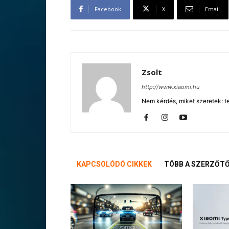
Facebook
X
Email
Zsolt
http://www.xiaomi.hu
Nem kérdés, miket szeretek: te
KAPCSOLÓDÓ CIKKEK
TÖBB A SZERZŐT