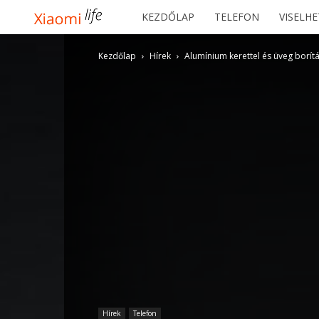
Xiaomilife
KEZDŐLAP
TELEFON
VISELH
Kezdőlap
Hírek
Alumínium kerettel és üveg borítá
Hírek
Telefon