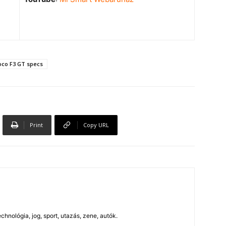
oco F3 GT specs
Print
Copy URL
chnológia, jog, sport, utazás, zene, autók.