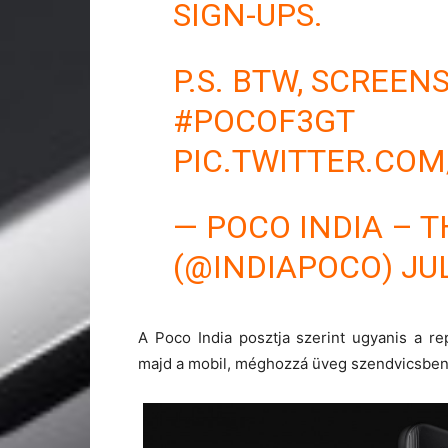
SIGN-UPS.
P.S. BTW, SCREE
#POCOF3GT
PIC.TWITTER.CO
— POCO INDIA – 
(@INDIAPOCO)
JUL
A Poco India posztja szerint ugyanis a r
majd a mobil, méghozzá üveg szendvicsben, h