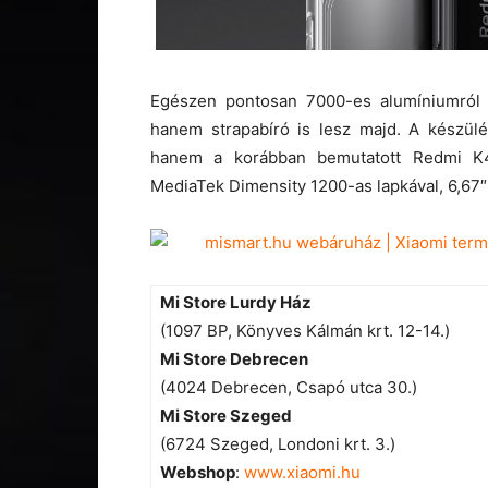
Egészen pontosan 7000-es alumíniumról
hanem strapabíró is lesz majd. A készülé
hanem a korábban bemutatott Redmi K4
MediaTek Dimensity 1200-as lapkával, 6,67″
Mi Store Lurdy Ház
(1097 BP, Könyves Kálmán krt. 12-14.)
Mi Store Debrecen
(4024 Debrecen, Csapó utca 30.)
Mi Store Szeged
(6724 Szeged, Londoni krt. 3.)
Webshop
:
www.xiaomi.hu