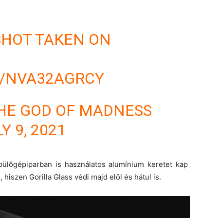
NSHOT TAKEN ON
M/NVA32AGRCY
THE GOD OF MADNESS
Y 9, 2021
epülőgépiparban is használatos alumínium keretet kap
iszen Gorilla Glass védi majd elöl és hátul is.