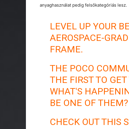
anyaghasználat pedig felsőkategóriás lesz.
LEVEL UP YOUR B
AEROSPACE-GRAD
FRAME.
THE POCO COMMU
THE FIRST TO GET
WHAT'S HAPPENIN
BE ONE OF THEM?
CHECK OUT THIS 