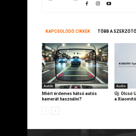
KAPCSOLÓDÓ CIKKEK
TÖBB A SZERZŐT
Autók
Audio
Miért érdemes hátsó autós
Új: Olcsó 
kamerát használni?
a Xiaomitó