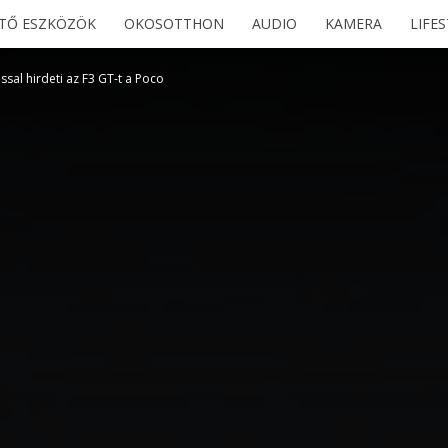
ETŐ ESZKÖZÖK
OKOSOTTHON
AUDIO
KAMERA
LIFE
ssal hirdeti az F3 GT-t a Poco