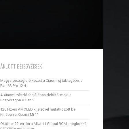
JÁNLOTT BEJEGYZÉSEK
Magyarországra érkezett a Xiaomi új táblagépe, a
Pad 6S Pro 12.4
A Xiaomi zászlóshajójában debütál majd a
Snapdragon 8 Gen 2
120 Hz-es AMOLED kijelzővel mutatkozott be
Kínában a Xiaomi Mi 11
Október 22-én jön a MIUI 11 Global ROM, méghozzá
EZEKRE a mobilokra