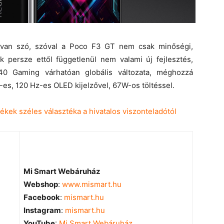
 van szó, szóval a Poco F3 GT nem csak minőségi,
k persze ettől függetlenül nem valami új fejlesztés,
0 Gaming várhatóan globális változata, méghozzá
-es, 120 Hz-es OLED kijelzővel, 67W-os töltéssel.
Mi Smart Webáruház
Webshop
:
www.mismart.hu
Facebook
:
mismart.hu
Instagram
:
mismart.hu
YouTube
:
Mi Smart Webáruház