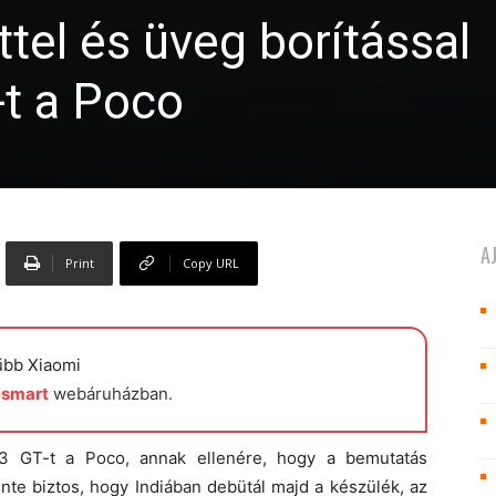
tel és üveg borítással
-t a Poco
A
Print
Copy URL
űbb Xiaomi
ismart
webáruházban.
3 GT-t a Poco, annak ellenére, hogy a bemutatás
nte biztos, hogy Indiában debütál majd a készülék, az