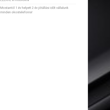
Mostantól 1 év helyett 2 év jótállási időt vállalunk
minden okostelefonra!