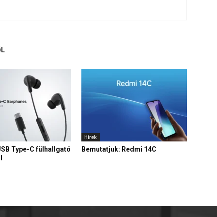
ŐL
Hírek
USB Type-C fülhallgató
Bemutatjuk: Redmi 14C
l