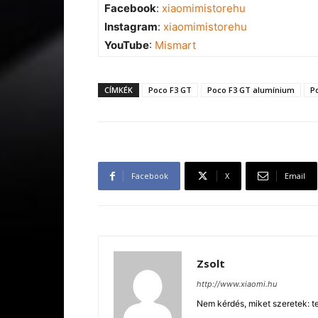
Facebook
:
xiaomimistorehu
Instagram
:
xiaomimistorehu
YouTube
:
Mismart
CÍMKÉK
Poco F3 GT
Poco F3 GT alumínium
P
Facebook
X
Email
Zsolt
http://www.xiaomi.hu
Nem kérdés, miket szeretek: te