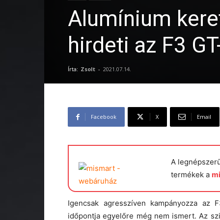
Alumínium keret
hirdeti az F3 GT
Írta:
Zsolt
-
2021.07.14.
Facebook
X
Email
A legnépszer
termékek a
m
Igencsak agresszíven kampányozza az F
időpontja egyelőre még nem ismert. Az szi