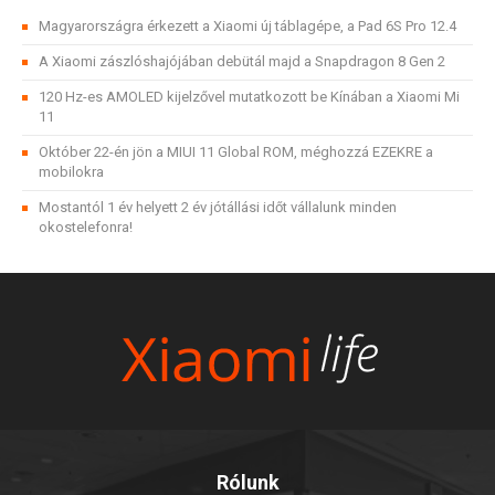
Magyarországra érkezett a Xiaomi új táblagépe, a Pad 6S Pro 12.4
A Xiaomi zászlóshajójában debütál majd a Snapdragon 8 Gen 2
120 Hz-es AMOLED kijelzővel mutatkozott be Kínában a Xiaomi Mi
11
Október 22-én jön a MIUI 11 Global ROM, méghozzá EZEKRE a
mobilokra
Mostantól 1 év helyett 2 év jótállási időt vállalunk minden
okostelefonra!
Rólunk