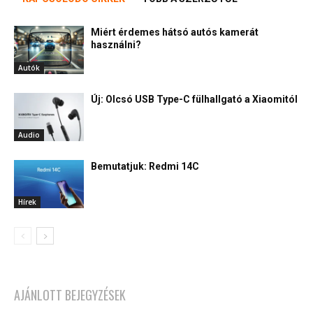
Miért érdemes hátsó autós kamerát
használni?
Autók
Új: Olcsó USB Type-C fülhallgató a Xiaomitól
Audio
Bemutatjuk: Redmi 14C
Hírek
AJÁNLOTT BEJEGYZÉSEK