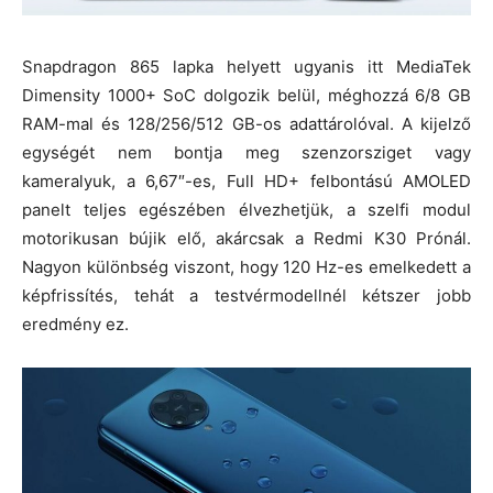
Snapdragon 865 lapka helyett ugyanis itt MediaTek
Dimensity 1000+ SoC dolgozik belül, méghozzá 6/8 GB
RAM-mal és 128/256/512 GB-os adattárolóval. A kijelző
egységét nem bontja meg szenzorsziget vagy
kameralyuk, a 6,67″-es, Full HD+ felbontású AMOLED
panelt teljes egészében élvezhetjük, a szelfi modul
motorikusan bújik elő, akárcsak a Redmi K30 Prónál.
Nagyon különbség viszont, hogy 120 Hz-es emelkedett a
képfrissítés, tehát a testvérmodellnél kétszer jobb
eredmény ez.