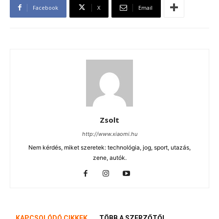
Facebook
X
Email
Zsolt
http://www.xiaomi.hu
Nem kérdés, miket szeretek: technológia, jog, sport, utazás,
zene, autók.
KAPCSOLÓDÓ CIKKEK
TÖBB A SZERZŐTŐL