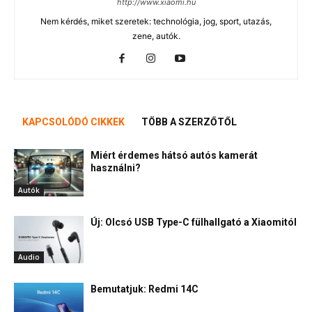
http://www.xiaomi.hu
Nem kérdés, miket szeretek: technológia, jog, sport, utazás,
zene, autók.
KAPCSOLÓDÓ CIKKEK
TÖBB A SZERZŐTŐL
Miért érdemes hátsó autós kamerát
használni?
Autók
Új: Olcsó USB Type-C fülhallgató a Xiaomitól
Audio
Bemutatjuk: Redmi 14C