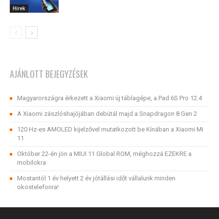
Hírek
AJÁNLOTT BEJEGYZÉSEK
Magyarországra érkezett a Xiaomi új táblagépe, a Pad 6S Pro 12.4
A Xiaomi zászlóshajójában debütál majd a Snapdragon 8 Gen 2
120 Hz-es AMOLED kijelzővel mutatkozott be Kínában a Xiaomi Mi
11
Október 22-én jön a MIUI 11 Global ROM, méghozzá EZEKRE a
mobilokra
Mostantól 1 év helyett 2 év jótállási időt vállalunk minden
okostelefonra!