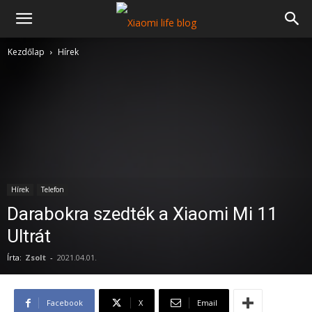
Kezdőlap
Hírek
Hírek
Telefon
Darabokra szedték a Xiaomi Mi 11
Ultrát
Írta:
Zsolt
-
2021.04.01.
Facebook
X
Email