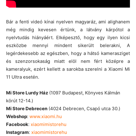
Bár a fenti videó kínai nyelven magyaráz, ami alighanem
még mindig kevesen értünk, a látvány kárpótol a
nyelvtudás hiányáért. Elképesztő, hogy egy ilyen kicsi
eszközbe mennyi mindent sikerült belerakni, A
legérdekesebb az egészben, hogy a hátsó kamerasziget
és szenzorsokaság miatt elöl nem fért középre a
kameralyuk, ezért kellett a sarokba szerelni a Xiaomi Mi
11 Ultra esetén.
Mi Store Lurdy Ház
(1097 Budapest, Könyves Kálmán
körút 12-14.)
Mi Store Debrecen
(4024 Debrecen, Csapó utca 30.)
Webshop
:
www.xiaomi.hu
Facebook
:
xiaomimistorehu
Instagram
:
xiaomimistorehu