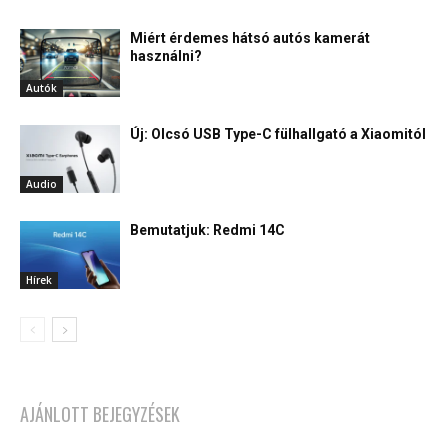
Miért érdemes hátsó autós kamerát
használni?
Autók
Új: Olcsó USB Type-C fülhallgató a Xiaomitól
Audio
Bemutatjuk: Redmi 14C
Hírek
AJÁNLOTT BEJEGYZÉSEK