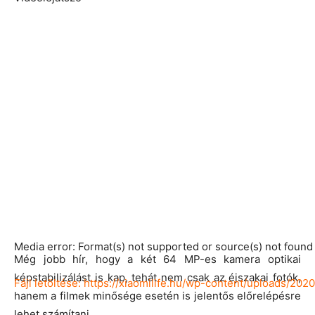
Media error: Format(s) not supported or source(s) not found
Még jobb hír, hogy a két 64 MP-es kamera optikai
képstabilizálást is kap, tehát nem csak az éjszakai fotók,
Fájl letöltése: https://xiaomilife.hu/wp-content/uploads/2
hanem a filmek minősége esetén is jelentős előrelépésre
lehet számítani.