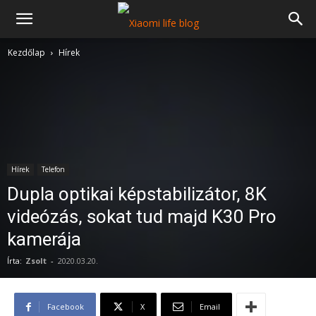
Kezdőlap
Hírek
Hírek
Telefon
Dupla optikai képstabilizátor, 8K
videózás, sokat tud majd K30 Pro
kamerája
Írta:
Zsolt
-
2020.03.20.
Facebook
X
Email