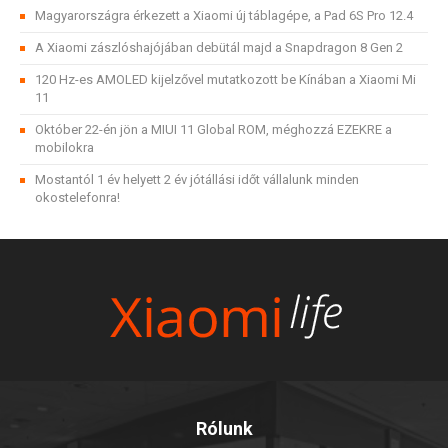
Magyarországra érkezett a Xiaomi új táblagépe, a Pad 6S Pro 12.4
A Xiaomi zászlóshajójában debütál majd a Snapdragon 8 Gen 2
120 Hz-es AMOLED kijelzővel mutatkozott be Kínában a Xiaomi Mi
11
Október 22-én jön a MIUI 11 Global ROM, méghozzá EZEKRE a
mobilokra
Mostantól 1 év helyett 2 év jótállási időt vállalunk minden
okostelefonra!
Rólunk