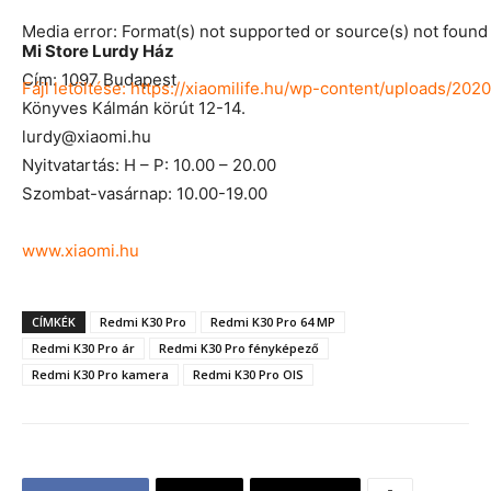
Media error: Format(s) not supported or source(s) not found
Mi Store Lurdy Ház
Cím: 1097 Budapest
Fájl letöltése: https://xiaomilife.hu/wp-content/uploads/2
Könyves Kálmán körút 12-14.
lurdy@xiaomi.hu
Nyitvatartás: H – P: 10.00 – 20.00
00:00
Szombat-vasárnap: 10.00-19.00
www.xiaomi.hu
CÍMKÉK
Redmi K30 Pro
Redmi K30 Pro 64 MP
Redmi K30 Pro ár
Redmi K30 Pro fényképező
Redmi K30 Pro kamera
Redmi K30 Pro OIS