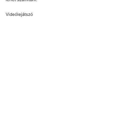
00:00
Videólejátszó