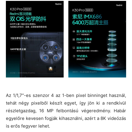
Az 1/1,7″-es szenzor 4 az 1-ben pixel binninget használ,
tehát négy pixelből készít egyet, így jön ki a rendkívül
részletgazdag, 16 MP felbontású végeredmény. Habár
egyelőre kevesen fogják kihasználni, azért a 8K videózás
is erős fegyver lehet.