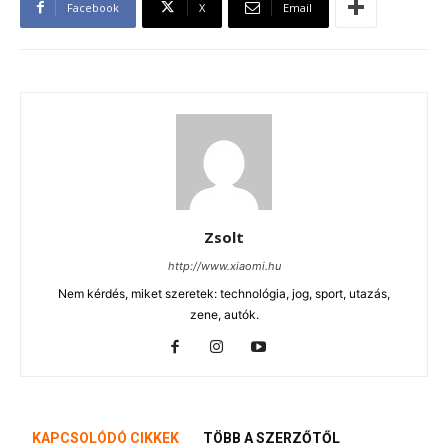
Facebook
X
Email
Zsolt
http://www.xiaomi.hu
Nem kérdés, miket szeretek: technológia, jog, sport, utazás,
zene, autók.
KAPCSOLÓDÓ CIKKEK
TÖBB A SZERZŐTŐL