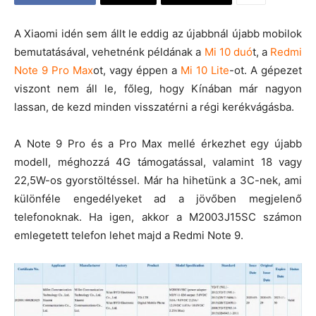
A Xiaomi idén sem állt le eddig az újabbnál újabb mobilok
bemutatásával, vehetnénk példának a
Mi 10 duó
t, a
Redmi
Note 9 Pro Max
ot, vagy éppen a
Mi 10 Lite
-ot. A gépezet
viszont nem áll le, főleg, hogy Kínában már nagyon
lassan, de kezd minden visszatérni a régi kerékvágásba.
A Note 9 Pro és a Pro Max mellé érkezhet egy újabb
modell, méghozzá 4G támogatással, valamint 18 vagy
22,5W-os gyorstöltéssel. Már ha hihetünk a 3C-nek, ami
különféle engedélyeket ad a jövőben megjelenő
telefonoknak. Ha igen, akkor a M2003J15SC számon
emlegetett telefon lehet majd a Redmi Note 9.