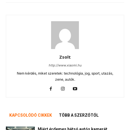
Zsolt
http://www.xiaomi.hu
Nem kérdés, miket szeretek: technológia, jog, sport, utazás,
zene, autók.
KAPCSOLÓDÓ CIKKEK
TÖBB A SZERZŐTŐL
Miért érdemes hátsó autós kamerát