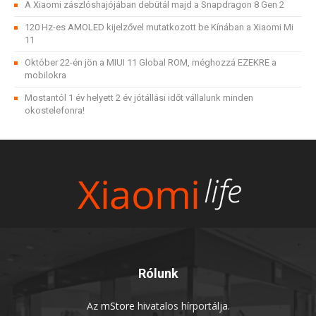
A Xiaomi zászlóshajójában debütál majd a Snapdragon 8 Gen 2
120 Hz-es AMOLED kijelzővel mutatkozott be Kínában a Xiaomi Mi
11
Október 22-én jön a MIUI 11 Global ROM, méghozzá EZEKRE a
mobilokra
Mostantól 1 év helyett 2 év jótállási időt vállalunk minden
okostelefonra!
Rólunk
Az
mStore
hivatalos hírportálja.