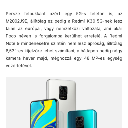
Persze felbukkant azért egy 5G-s telefon is, az
M2002J9E, állítólag ez pedig a Redmi K30 5G-nek lesz
talán az európai, vagy nemzetközi változata, ami akár
Poco néven is forgalomba kerülhet errefelé. A Redmi
Note 9 mindenesetre szintén nem lesz apróság, állítólag
6,53″-es kijelzőre lehet számítani, a hátlapon pedig négy
kamera hever majd, méghozzá egy 48 MP-es egység
vezérletével.