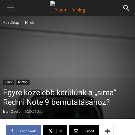
Kezdőlap
Hírek
Hírek
Telefon
Egyre közelebb kerülünk a „sima”
Redmi Note 9 bemutatásához?
Írta:
Zsolt
-
2020.03.31.
Facebook
X
Email