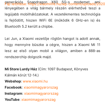
generációs Snapdragon X60 5G-s modemet, ami
Fájl letöltése: https://xiaomilife.hu/wp-content/uploads/2
lényegében a világ bármely részén elérhetővé teszi a
legújabb mobilhálózatokat. A vezetékmentes technológia
is fejlődött, hiszen WiFi 6E (működik 6 GHz-en is) és
00:00
Bluetooth 5.2 került a chipbe.
Lei Jun, a Xiaomi vezetője rögtön hangot is adott annak,
hogy mennyire büszke a cégre, hiszen a Xiaomi Mi 11
lesz az első olyan mobil a világon, amiben a 888-as
rendszerchip dolgozik majd.
Mi Store Lurdy Ház
(Cím: 1097 Budapest, Könyves
Kálmán körút 12-14.)
Webshop
:
www.xiaomi.hu
Facebook
:
xiaomimagyarorszag
Instagram
:
xiaomimagyarorszag
YouTube
:
xiaomimagyarorszag