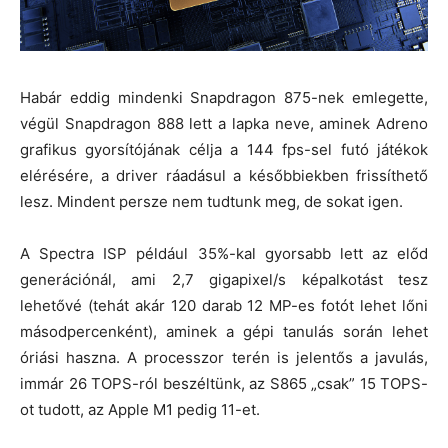
Habár eddig mindenki Snapdragon 875-nek emlegette,
végül Snapdragon 888 lett a lapka neve, aminek Adreno
grafikus gyorsítójának célja a 144 fps-sel futó játékok
elérésére, a driver ráadásul a későbbiekben frissíthető
lesz. Mindent persze nem tudtunk meg, de sokat igen.
A Spectra ISP például 35%-kal gyorsabb lett az előd
generációnál, ami 2,7 gigapixel/s képalkotást tesz
lehetővé (tehát akár 120 darab 12 MP-es fotót lehet lőni
másodpercenként), aminek a gépi tanulás során lehet
óriási haszna. A processzor terén is jelentős a javulás,
immár 26 TOPS-ról beszéltünk, az S865 „csak” 15 TOPS-
ot tudott, az Apple M1 pedig 11-et.