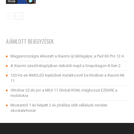
Hírek
AJÁNLOTT BEJEGYZÉSEK
Magyarországra érkezett a Xiaomi új táblagépe, a Pad 6S Pro 12.4
A Xiaomi zászlóshajójában debütál majd a Snapdragon 8 Gen 2
120 Hz-es AMOLED kijelzővel mutatkozott be Kínában a Xiaomi Mi
11
Október 22-én jön a MIUI 11 Global ROM, méghozzá EZEKRE a
mobilokra
Mostantól 1 év helyett 2 év jótállási időt vállalunk minden
okostelefonra!