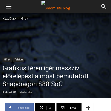
Kezdőlap
Hírek
Hírek
Telefon
Grafikus téren ígér masszív
előrelépést a most bemutatott
Snapdragon 888 SoC
Írta:
Zsolt
-
2020.12.01.
Facebook
X
Email