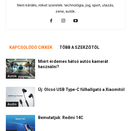
Nem kérdés, miket szeretek: technológia, jog, sport, utazás,
zene, autók.
KAPCSOLÓDÓ CIKKEK
TÖBB A SZERZŐTŐL
Miért érdemes hátsó autós kamerát
használni?
Autók
Új: Olcsó USB Type-C fülhallgató a Xiaomitól
Audio
Bemutatjuk: Redmi 14C