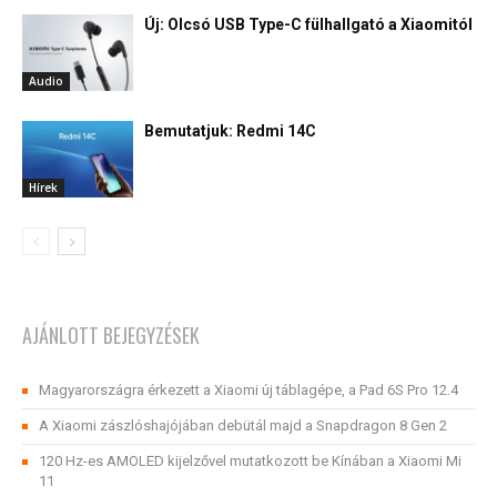
Új: Olcsó USB Type-C fülhallgató a Xiaomitól
Audio
Bemutatjuk: Redmi 14C
Hírek
AJÁNLOTT BEJEGYZÉSEK
Magyarországra érkezett a Xiaomi új táblagépe, a Pad 6S Pro 12.4
A Xiaomi zászlóshajójában debütál majd a Snapdragon 8 Gen 2
120 Hz-es AMOLED kijelzővel mutatkozott be Kínában a Xiaomi Mi
11