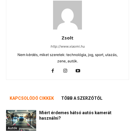
Zsolt
http://www.xiaomi.hu
Nem kérdés, miket szeretek: technológia, jog, sport, utazás,
zene, autók.
KAPCSOLÓDÓ CIKKEK
TÖBB A SZERZŐTŐL
Miért érdemes hátsó autós kamerát
használni?
Autók