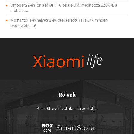
Október 22-én jön a MIUI 11 Global ROM, méghozzá EZEKRE a
mobilokra
Mostantól 1 év helyett 2 év jótállási időt vállalunk minden
okostelefonra!
Rólunk
Az
mStore
hivatalos hírportálja.