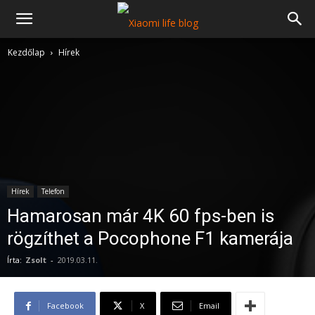
Kezdőlap
Hírek
Hírek
Telefon
Hamarosan már 4K 60 fps-ben is
rögzíthet a Pocophone F1 kamerája
Írta:
Zsolt
-
2019.03.11.
Facebook
X
Email