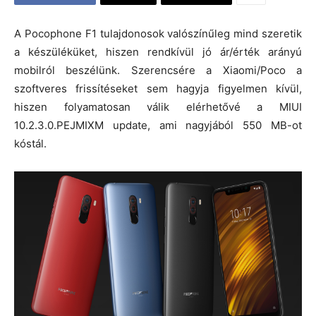
A Pocophone F1 tulajdonosok valószínűleg mind szeretik
a készüléküket, hiszen rendkívül jó ár/érték arányú
mobilról beszélünk. Szerencsére a Xiaomi/Poco a
szoftveres frissítéseket sem hagyja figyelmen kívül,
hiszen folyamatosan válik elérhetővé a MIUI
10.2.3.0.PEJMIXM update, ami nagyjából 550 MB-ot
kóstál.