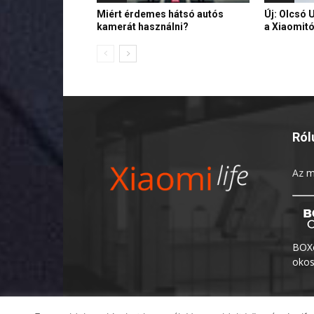
Miért érdemes hátsó autós
Új: Olcsó 
kamerát használni?
a Xiaomitó
Ról
Az
m
BOXo
okos