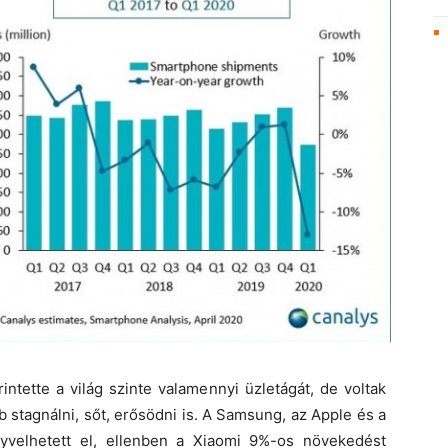
ntette a világ szinte valamennyi üzletágát, de voltak
b stagnálni, sőt, erősödni is. A Samsung, az Apple és a
yvelhetett el, ellenben a Xiaomi 9%-os növekedést