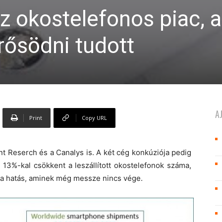
az okostelefonos piac, a
rősödni tudott
A
Print
Copy URL
nt Reserch és a Canalys is. A két cég konkúziója pedig
13%-kal csökkent a leszállított okostelefonok száma,
s a hatás, aminek még messze nincs vége.