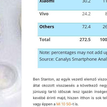
Ben Stanton, az egyik vezető elemző viszont
által okozott visszaesés a következő neg
júniusig tartó időszak lesz igazán ínség
kevébé érinti majd, hiszen itthon is sok te
vagy éppen a
Mi 10 5G
-t is.