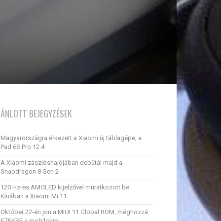
JÁNLOTT BEJEGYZÉSEK
Magyarországra érkezett a Xiaomi új táblagépe, a
Pad 6S Pro 12.4
A Xiaomi zászlóshajójában debütál majd a
Snapdragon 8 Gen 2
120 Hz-es AMOLED kijelzővel mutatkozott be
Kínában a Xiaomi Mi 11
Október 22-én jön a MIUI 11 Global ROM, méghozzá
EZEKRE a mobilokra