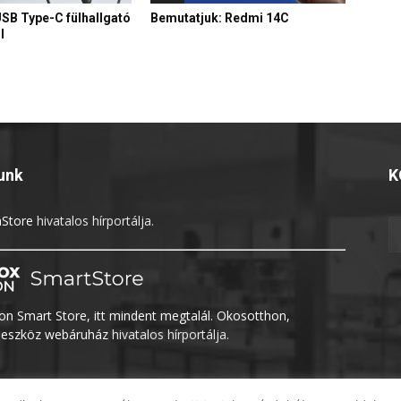
USB Type-C fülhallgató
Bemutatjuk: Redmi 14C
l
unk
K
Store
hivatalos hírportálja.
n Smart Store, itt mindent megtalál. Okosotthon,
eszköz webáruház
hivatalos hírportálja.