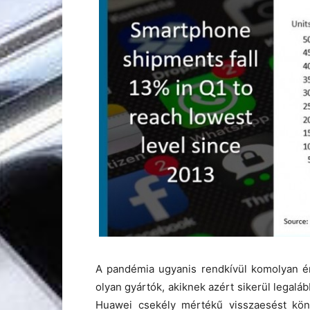
A pandémia ugyanis rendkívül komolyan éri
olyan gyártók, akiknek azért sikerül legaláb
Huawei csekély mértékű visszaesést kön