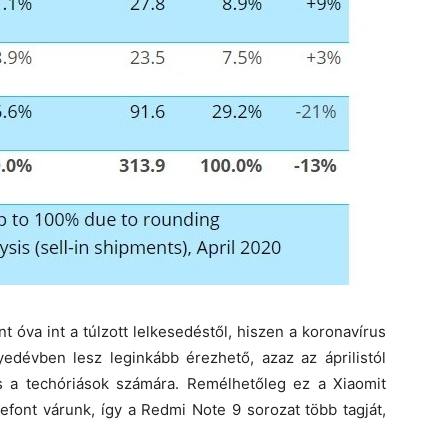
 óva int a túlzott lelkesedéstől, hiszen a koronavírus
yedévben lesz leginkább érezhető, azaz az áprilistól
es a techóriások számára. Remélhetőleg ez a Xiaomit
lefont várunk, így a Redmi Note 9 sorozat több tagját,