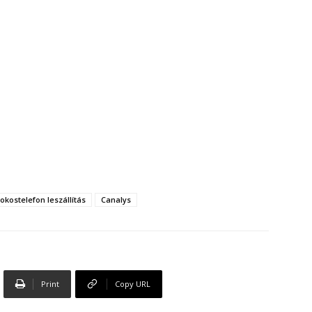
okostelefon leszállítás
Canalys
Print
Copy URL