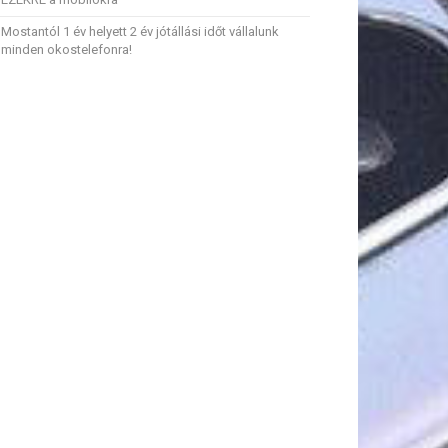
Mostantól 1 év helyett 2 év jótállási időt vállalunk
minden okostelefonra!