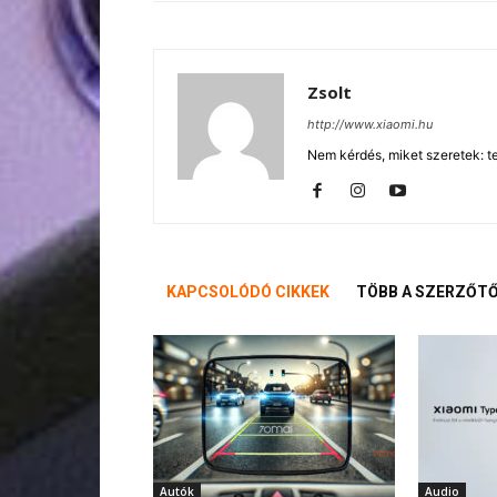
Zsolt
http://www.xiaomi.hu
Nem kérdés, miket szeretek: te
KAPCSOLÓDÓ CIKKEK
TÖBB A SZERZŐT
Autók
Audio