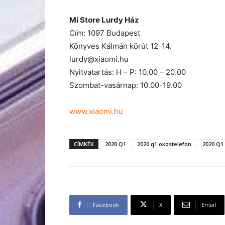
Mi Store Lurdy Ház
Cím: 1097 Budapest
Könyves Kálmán körút 12-14.
lurdy@xiaomi.hu
Nyitvatartás: H – P: 10.00 – 20.00
Szombat-vasárnap: 10.00-19.00
www.xiaomi.hu
CÍMKÉK
2020 Q1
2020 q1 okostelefon
2020 Q1 
Facebook
X
Email