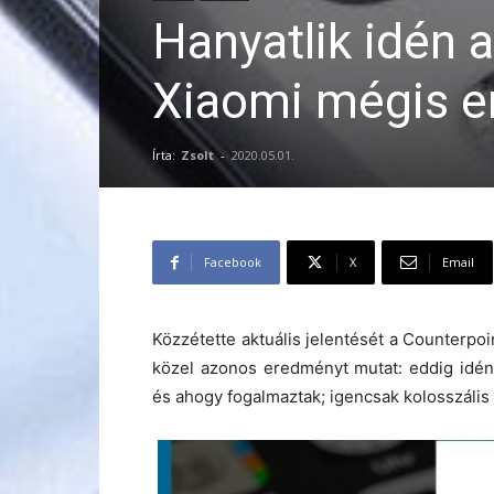
Hanyatlik idén 
Xiaomi mégis e
Írta:
Zsolt
-
2020.05.01.
Facebook
X
Email
Közzétette aktuális jelentését a Counterpoi
közel azonos eredményt mutat: eddig idén 
és ahogy fogalmaztak; igencsak kolosszáli