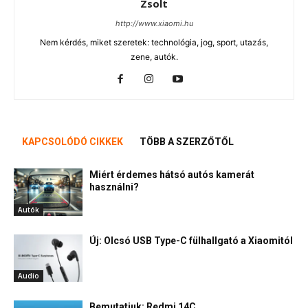
Zsolt
http://www.xiaomi.hu
Nem kérdés, miket szeretek: technológia, jog, sport, utazás,
zene, autók.
KAPCSOLÓDÓ CIKKEK
TÖBB A SZERZŐTŐL
Miért érdemes hátsó autós kamerát
használni?
Autók
Új: Olcsó USB Type-C fülhallgató a Xiaomitól
Audio
Bemutatjuk: Redmi 14C