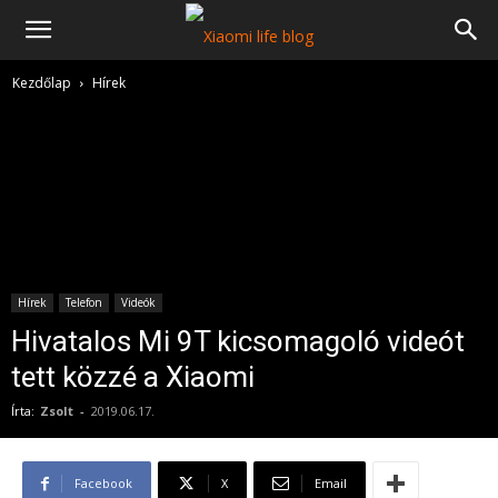
Kezdőlap
Hírek
Hírek
Telefon
Videók
Hivatalos Mi 9T kicsomagoló videót
tett közzé a Xiaomi
Írta:
Zsolt
-
2019.06.17.
Facebook
X
Email