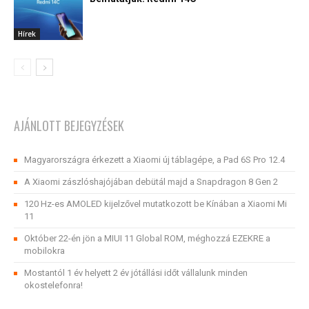
Hírek
AJÁNLOTT BEJEGYZÉSEK
Magyarországra érkezett a Xiaomi új táblagépe, a Pad 6S Pro 12.4
A Xiaomi zászlóshajójában debütál majd a Snapdragon 8 Gen 2
120 Hz-es AMOLED kijelzővel mutatkozott be Kínában a Xiaomi Mi
11
Október 22-én jön a MIUI 11 Global ROM, méghozzá EZEKRE a
mobilokra
Mostantól 1 év helyett 2 év jótállási időt vállalunk minden
okostelefonra!