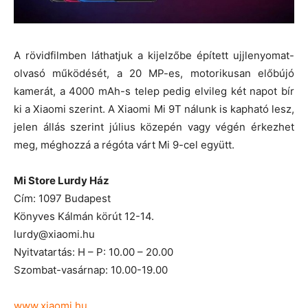
A rövidfilmben láthatjuk a kijelzőbe épített ujjlenyomat-
olvasó működését, a 20 MP-es, motorikusan előbújó
kamerát, a 4000 mAh-s telep pedig elvileg két napot bír
ki a Xiaomi szerint. A Xiaomi Mi 9T nálunk is kapható lesz,
jelen állás szerint július közepén vagy végén érkezhet
meg, méghozzá a régóta várt Mi 9-cel együtt.
Mi Store Lurdy Ház
Cím: 1097 Budapest
Könyves Kálmán körút 12-14.
lurdy@xiaomi.hu
Nyitvatartás: H – P: 10.00 – 20.00
Szombat-vasárnap: 10.00-19.00
www.xiaomi.hu