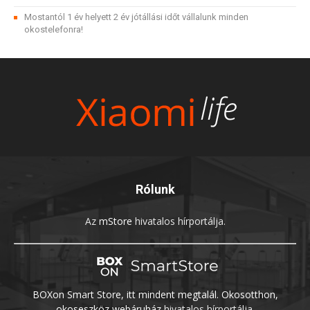
Mostantól 1 év helyett 2 év jótállási időt vállalunk minden
okostelefonra!
Rólunk
Az
mStore
hivatalos hírportálja.
BOXon Smart Store, itt mindent megtalál. Okosotthon,
okoseszköz webáruház
hivatalos hírportálja.