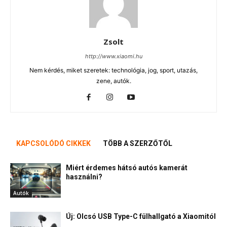
Zsolt
http://www.xiaomi.hu
Nem kérdés, miket szeretek: technológia, jog, sport, utazás,
zene, autók.
KAPCSOLÓDÓ CIKKEK
TÖBB A SZERZŐTŐL
Miért érdemes hátsó autós kamerát
használni?
Autók
Új: Olcsó USB Type-C fülhallgató a Xiaomitól