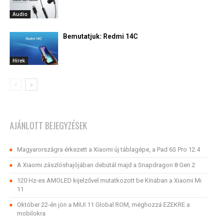
Audio
Bemutatjuk: Redmi 14C
Hírek
AJÁNLOTT BEJEGYZÉSEK
Magyarországra érkezett a Xiaomi új táblagépe, a Pad 6S Pro 12.4
A Xiaomi zászlóshajójában debütál majd a Snapdragon 8 Gen 2
120 Hz-es AMOLED kijelzővel mutatkozott be Kínában a Xiaomi Mi
11
Október 22-én jön a MIUI 11 Global ROM, méghozzá EZEKRE a
mobilokra