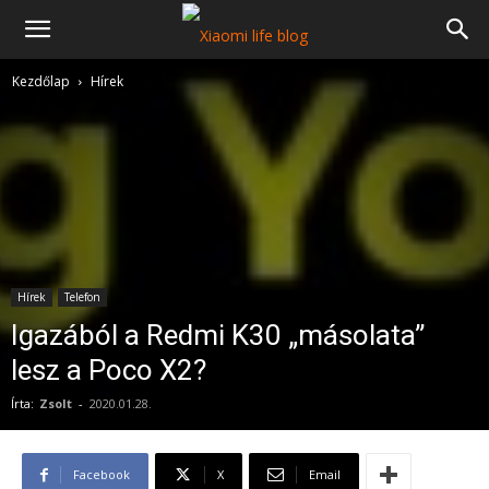
Kezdőlap
Hírek
Hírek
Telefon
Igazából a Redmi K30 „másolata”
lesz a Poco X2?
Írta:
Zsolt
-
2020.01.28.
Facebook
X
Email