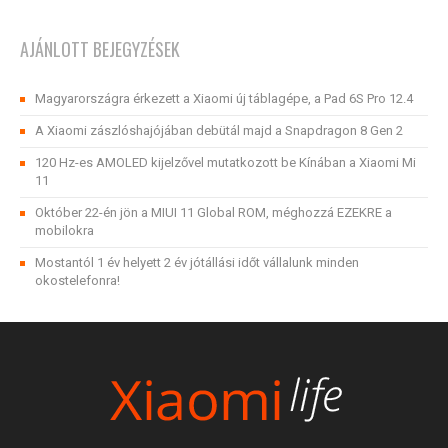
AJÁNLOTT BEJEGYZÉSEK
Magyarországra érkezett a Xiaomi új táblagépe, a Pad 6S Pro 12.4
A Xiaomi zászlóshajójában debütál majd a Snapdragon 8 Gen 2
120 Hz-es AMOLED kijelzővel mutatkozott be Kínában a Xiaomi Mi
11
Október 22-én jön a MIUI 11 Global ROM, méghozzá EZEKRE a
mobilokra
Mostantól 1 év helyett 2 év jótállási időt vállalunk minden
okostelefonra!