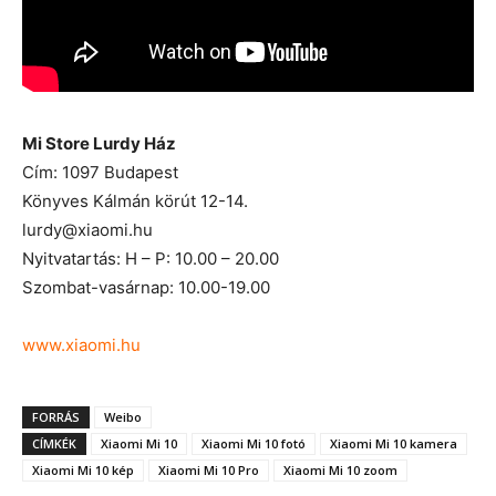
Mi Store Lurdy Ház
Cím: 1097 Budapest
Könyves Kálmán körút 12-14.
lurdy@xiaomi.hu
Nyitvatartás: H – P: 10.00 – 20.00
Szombat-vasárnap: 10.00-19.00
www.xiaomi.hu
FORRÁS
Weibo
CÍMKÉK
Xiaomi Mi 10
Xiaomi Mi 10 fotó
Xiaomi Mi 10 kamera
Xiaomi Mi 10 kép
Xiaomi Mi 10 Pro
Xiaomi Mi 10 zoom