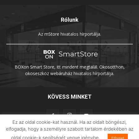
Rólunk
Az
mStore
hivatalos hírportálja.
BOXon Smart Store, itt mindent megtalál. Okosotthon,
okoseszköz webáruház
hivatalos hírportálja.
KÖVESS MINKET
Ez az oldal cookie-kat használ. Ha az oldalt böngészi,
elfogadja, hogy a személyre szabott tartalom érdekében az
oldal cookie-k segítségét vegye igénybe.
Adatvédelem
Impresszum
Imilab
Elfogad