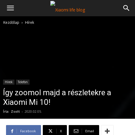
Kezdőlap
Hírek
Hírek
Telefon
Így zoomol majd a részletekre a
Xiaomi Mi 10!
Írta:
Zsolt
-
2020.02.05.
Facebook
X
Email