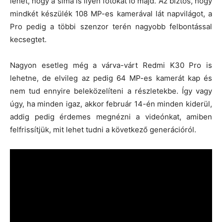
lehet, hogy a sima is ilyen fotókat lő majd. Az biztos, hogy
mindkét készülék 108 MP-es kamerával lát napvilágot, a
Pro pedig a többi szenzor terén nagyobb felbontással
kecsegtet.
Nagyon esetleg még a várva-várt Redmi K30 Pro is
lehetne, de elvileg az pedig 64 MP-es kamerát kap és
nem tud ennyire beleközelíteni a részletekbe. Így vagy
úgy, ha minden igaz, akkor február 14-én minden kiderül,
addig pedig érdemes megnézni a videónkat, amiben
felfrissítjük, mit lehet tudni a következő generációról.