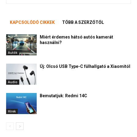
KAPCSOLÓDÓ CIKKEK
TÖBB A SZERZŐTŐL
Miért érdemes hátsó autós kamerát
használni?
Autók
Új: Olcsó USB Type-C fülhallgató a Xiaomitól
Audio
Bemutatjuk: Redmi 14C
Hírek