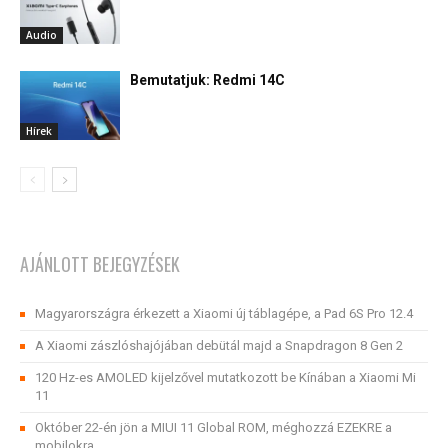
Audio
Bemutatjuk: Redmi 14C
Hírek
AJÁNLOTT BEJEGYZÉSEK
Magyarországra érkezett a Xiaomi új táblagépe, a Pad 6S Pro 12.4
A Xiaomi zászlóshajójában debütál majd a Snapdragon 8 Gen 2
120 Hz-es AMOLED kijelzővel mutatkozott be Kínában a Xiaomi Mi
11
Október 22-én jön a MIUI 11 Global ROM, méghozzá EZEKRE a
mobilokra