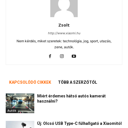
Zsolt
http://www.xiaomi.hu
Nem kérdés, miket szeretek: technológia, jog, sport, utazás,
zene, autók.
KAPCSOLÓDÓ CIKKEK
TÖBB A SZERZŐTŐL
Miért érdemes hátsó autós kamerát
használni?
Autók
Új: Olcsó USB Type-C fülhallgató a Xiaomitól