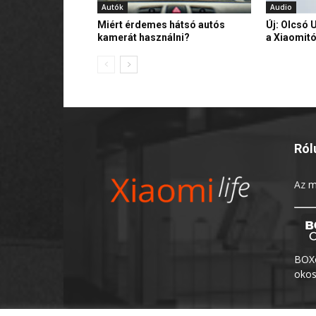
Autók
Audio
Miért érdemes hátsó autós
Új: Olcsó 
kamerát használni?
a Xiaomitó
Ról
Az
m
BOXo
okos