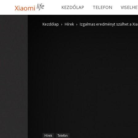
Xiaomilife
KEZDŐLAP
TELEFON
VISELH
Kezdőlap
Hírek
Izgalmas eredményt szülhet a Xi
Hírek
Telefon