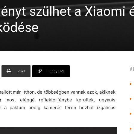
nyt szülhet a Xiaomi 
ködése
A
Print
Copy URL
 hallott már itthon, de többségben vannak azok, akiknek
ost eléggé reflektorfénybe kerültek, ugyanis
ez a paktum pedig kamerás téren hozhat izgalmas