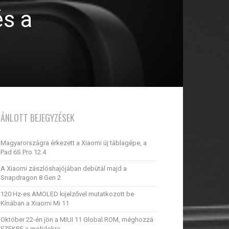
és a
JÁNLOTT BEJEGYZÉSEK
Magyarországra érkezett a Xiaomi új táblagépe, a
Pad 6S Pro 12.4
A Xiaomi zászlóshajójában debütál majd a
Snapdragon 8 Gen 2
120 Hz-es AMOLED kijelzővel mutatkozott be
Kínában a Xiaomi Mi 11
Október 22-én jön a MIUI 11 Global ROM, méghozzá
EZEKRE a mobilokra