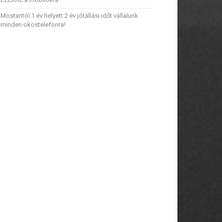
Mostantól 1 év helyett 2 év jótállási időt vállalunk
minden okostelefonra!