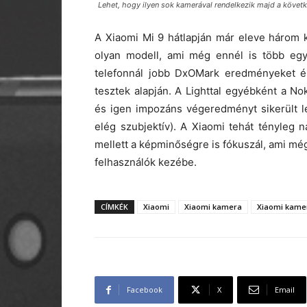
Lehet, hogy ilyen sok kamerával rendelkezik majd a követ
A Xiaomi Mi 9 hátlapján már eleve három k
olyan modell, ami még ennél is több egy
telefonnál jobb DxOMark eredményeket ér
tesztek alapján. A Lighttal egyébként a No
és igen impozáns végeredményt sikerült le
elég szubjektív). A Xiaomi tehát tényleg 
mellett a képminőségre is fókuszál, ami még 
felhasználók kezébe.
CÍMKÉK
Xiaomi
Xiaomi kamera
Xiaomi kamer
Facebook
X
Email