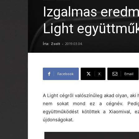
Izgalmas eredmé
Light együttmű
Írta:
Zsolt
-
2019.03.04.
Facebook
X
Email
A Light cégről valószínűleg akad olyan, aki
nem sokat mond ez a cégnév. Pedig m
együttműködést kötöttek a Xiaomival, 
újdonságokat.