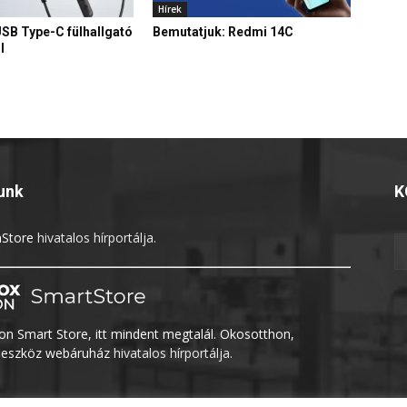
Hírek
USB Type-C fülhallgató
Bemutatjuk: Redmi 14C
l
unk
K
Store
hivatalos hírportálja.
n Smart Store, itt mindent megtalál. Okosotthon,
eszköz webáruház
hivatalos hírportálja.