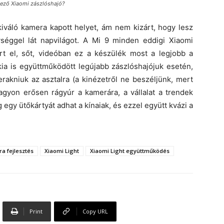
kező Xiaomi zászlóshajó?
iváló kamera kapott helyet, ám nem kizárt, hogy lesz
séggel lát napvilágot. A Mi 9 minden eddigi Xiaomi
t el, sőt, videóban ez a készülék most a legjobb a
kia is együttműködött legújabb zászlóshajójuk esetén,
rakniuk az asztalra (a kinézetről ne beszéljünk, mert
nagyon erősen rágyúr a kamerára, a vállalat a trendek
egy ütőkártyát adhat a kínaiak, és ezzel együtt kvázi a
a fejlesztés
Xiaomi Light
Xiaomi Light együttműködés
Print
Copy URL