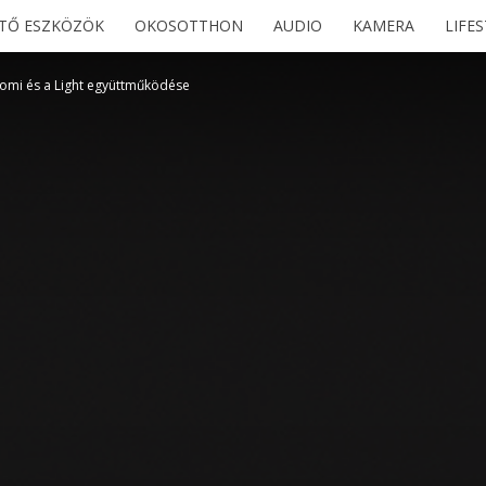
ETŐ ESZKÖZÖK
OKOSOTTHON
AUDIO
KAMERA
LIFE
aomi és a Light együttműködése