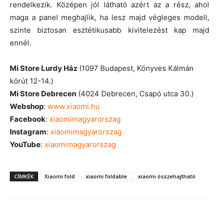
rendelkezik. Középen jól látható azért az a rész, ahol
maga a panel meghajlik, ha lesz majd végleges modell,
szinte biztosan esztétikusabb kivitelezést kap majd
ennél.
Mi Store Lurdy Ház
(1097 Budapest, Könyves Kálmán
körút 12-14.)
Mi Store Debrecen
(4024 Debrecen, Csapó utca 30.)
Webshop
:
www.xiaomi.hu
Facebook
:
xiaomimagyarorszag
Instagram
:
xiaomimagyarorszag
YouTube
:
xiaomimagyarorszag
CÍMKÉK
Xiaomi fold
xiaomi foldable
xiaomi összehajtható