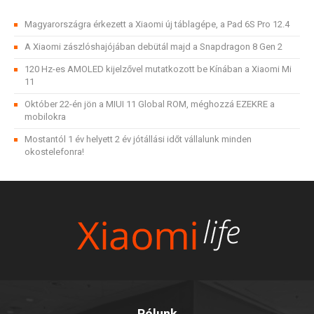
Magyarországra érkezett a Xiaomi új táblagépe, a Pad 6S Pro 12.4
A Xiaomi zászlóshajójában debütál majd a Snapdragon 8 Gen 2
120 Hz-es AMOLED kijelzővel mutatkozott be Kínában a Xiaomi Mi
11
Október 22-én jön a MIUI 11 Global ROM, méghozzá EZEKRE a
mobilokra
Mostantól 1 év helyett 2 év jótállási időt vállalunk minden
okostelefonra!
Rólunk