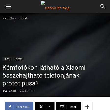
Kezdőlap
Hírek
Hírek
Telefon
Kémfotókon látható a Xiaomi
összehajtható telefonjának
prototípusa?
Írta:
Zsolt
-
2021.01.15.
Facebook
X
Email