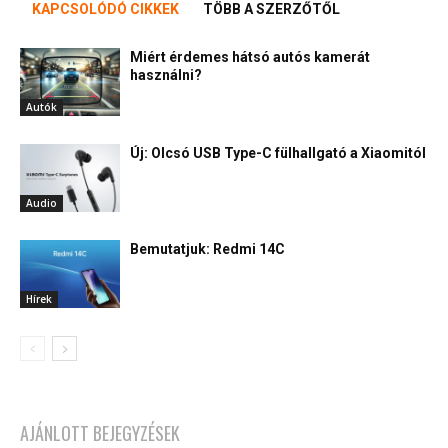
KAPCSOLÓDÓ CIKKEK
TÖBB A SZERZŐTŐL
Miért érdemes hátsó autós kamerát
használni?
Autók
Új: Olcsó USB Type-C fülhallgató a Xiaomitól
Audio
Bemutatjuk: Redmi 14C
Hírek
AJÁNLOTT BEJEGYZÉSEK