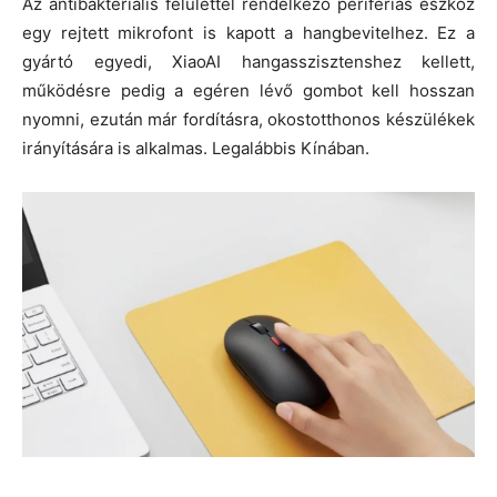
Az antibakteriális felülettel rendelkező perifériás eszköz
egy rejtett mikrofont is kapott a hangbevitelhez. Ez a
gyártó egyedi, XiaoAI hangasszisztenshez kellett,
működésre pedig a egéren lévő gombot kell hosszan
nyomni, ezután már fordításra, okostotthonos készülékek
irányítására is alkalmas. Legalábbis Kínában.