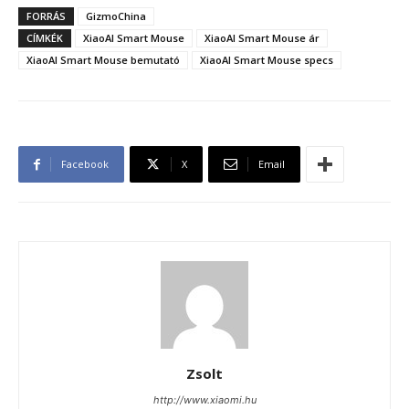
FORRÁS
GizmoChina
CÍMKÉK
XiaoAI Smart Mouse
XiaoAI Smart Mouse ár
XiaoAI Smart Mouse bemutató
XiaoAI Smart Mouse specs
Facebook
X
Email
Zsolt
http://www.xiaomi.hu