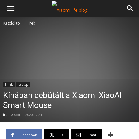
Kezdőlap
Hírek
Hírek
Laptop
Kínában debütált a Xiaomi XiaoAI
Smart Mouse
Írta:
Zsolt
-
2020.07.21.
Facebook
X
Email