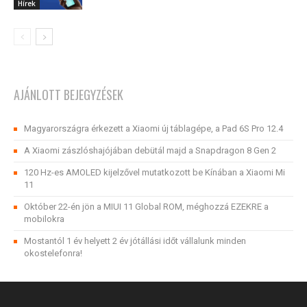
Hírek
AJÁNLOTT BEJEGYZÉSEK
Magyarországra érkezett a Xiaomi új táblagépe, a Pad 6S Pro 12.4
A Xiaomi zászlóshajójában debütál majd a Snapdragon 8 Gen 2
120 Hz-es AMOLED kijelzővel mutatkozott be Kínában a Xiaomi Mi
11
Október 22-én jön a MIUI 11 Global ROM, méghozzá EZEKRE a
mobilokra
Mostantól 1 év helyett 2 év jótállási időt vállalunk minden
okostelefonra!