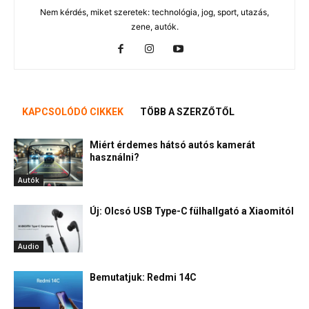
Nem kérdés, miket szeretek: technológia, jog, sport, utazás,
zene, autók.
KAPCSOLÓDÓ CIKKEK
TÖBB A SZERZŐTŐL
Miért érdemes hátsó autós kamerát
használni?
Autók
Új: Olcsó USB Type-C fülhallgató a Xiaomitól
Audio
Bemutatjuk: Redmi 14C