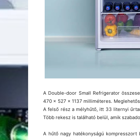
A Double-door Small Refrigerator összesen 
470 x 527 x 1137 milliméteres. Meglehetőse
A felső rész a mélyhűtő, itt 33 liternyi űrt
Több rekesz is található belül, amik szabadon
A hűtő nagy hatékonyságú kompresszort k