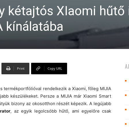
 kétajtós XIaomi hűtő 
A kínálatába
A
Print
Copy URL
 termékportfólióval rendelkezik a Xiaomi, főleg MIJIA
 újabb készülékeket. Persze a MIJIA már Xiaomi Smart
kütyük bizony az okosotthon részét képezik. A legújabb
rator
, az egyik legolcsóbb hűtő, ami egyelőre csak