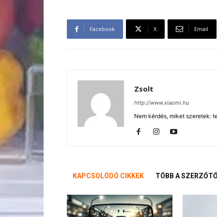
Facebook
X
Email
Zsolt
http://www.xiaomi.hu
Nem kérdés, miket szeretek: te
KAPCSOLÓDÓ CIKKEK
TÖBB A SZERZŐT