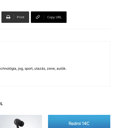
Print
Copy URL
chnológia, jog, sport, utazás, zene, autók.
ŐL