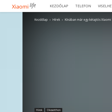
Xiaomilife
KEZDŐLAP
TELEFON
VISELH
Kezdőlap
Hírek
Kínában már egy kétajtós XIaomi h
Hírek
Okosotthon