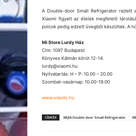
A Double-door Small Refrigerator rejtett aj
Xiaomi figyelt az ételek megfelelő tárolás
polcok pedig edzett üvegből készültek. A h
Mi Store Lurdy Ház
Cím: 1097 Budapest
Könyves Kálmán körút 12-14.
lurdy@xiaomi.hu
Nyitvatartás: H – P: 10.00 – 20.00
Szombat-vasárnap: 10.00-19.00
www.xiaomi.hu
CÍMKÉK
MIJIA Double-door Small Refrigerator
MI