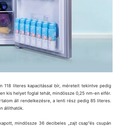
118 literes kapacitással bír, méreteit tekintve pedig
n kis helyet foglal tehát, mindössze 0,25 nm-en elfér.
artalom áll rendelkezésre, a lenti rész pedig 85 literes.
 állíthatók.
apott, mindössze 36 decibeles „zajt csap”és csupán