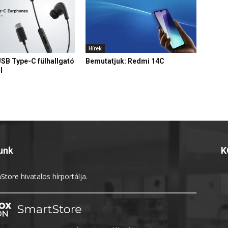
Hírek
USB Type-C fülhallgató
Bemutatjuk: Redmi 14C
l
unk
K
Store
hivatalos hírportálja.