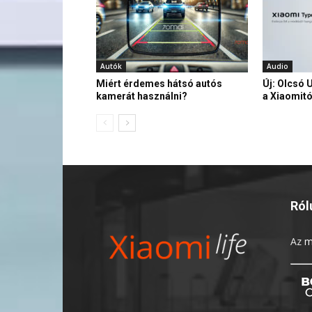
Autók
Audio
Miért érdemes hátsó autós
Új: Olcsó 
kamerát használni?
a Xiaomitó
Ról
Az
m