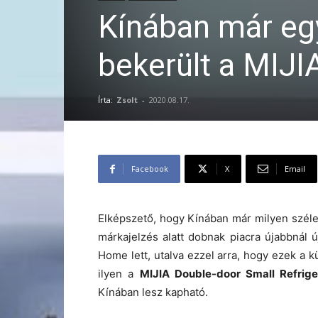
Kínában már egy
bekerült a MIJI
Írta:
Zsolt
-
2020.08.17.
Facebook
X
Email
Elképszető, hogy Kínában már milyen széles
márkajelzés alatt dobnak piacra újabbnál
Home lett, utalva ezzel arra, hogy ezek a 
ilyen a
MIJIA Double-door Small Refrige
Kínában lesz kapható.