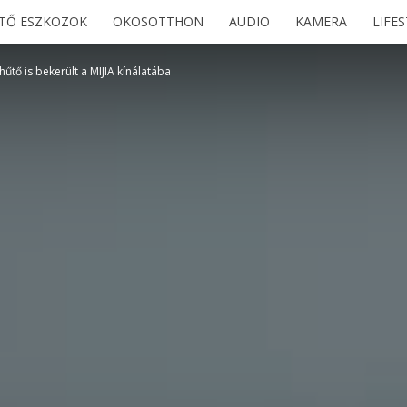
ETŐ ESZKÖZÖK
OKOSOTTHON
AUDIO
KAMERA
LIFE
űtő is bekerült a MIJIA kínálatába