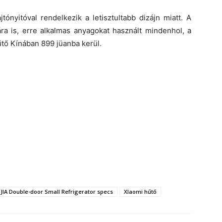
tónyitóval rendelkezik a letisztultabb dizájn miatt. A
ára is, erre alkalmas anyagokat használt mindenhol, a
űtő Kínában 899 jüanba kerül.
JIA Double-door Small Refrigerator specs
XIaomi hűtő