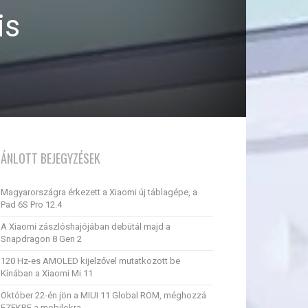
is
JÁNLOTT BEJEGYZÉSEK
Magyarországra érkezett a Xiaomi új táblagépe, a
Pad 6S Pro 12.4
A Xiaomi zászlóshajójában debütál majd a
Snapdragon 8 Gen 2
120 Hz-es AMOLED kijelzővel mutatkozott be
Kínában a Xiaomi Mi 11
Október 22-én jön a MIUI 11 Global ROM, méghozzá
EZEKRE a mobilokra