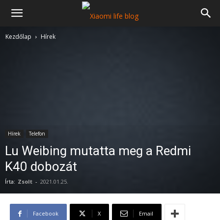
Kezdőlap
Hírek
Hírek
Telefon
Lu Weibing mutatta meg a Redmi
K40 dobozát
Írta:
Zsolt
-
2021.01.25.
Facebook
X
Email