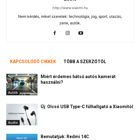
http://www.xiaomi.hu
Nem kérdés, miket szeretek: technológia, jog, sport, utazás,
zene, autók.
KAPCSOLÓDÓ CIKKEK
TÖBB A SZERZŐTŐL
Miért érdemes hátsó autós kamerát
használni?
Autók
Új: Olcsó USB Type-C fülhallgató a Xiaomitól
Audio
Bemutatjuk: Redmi 14C