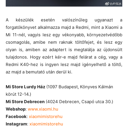
A készülék esetén valószínűleg ugyanazt a
forgatókönyvet alkalmazza majd a Redmi, mint a Xiaomi a
Mi 11-nél, vagyis lesz egy vékonyabb, környezetvédőbb
csomagolás, amibe nem raknak töltőfejet, és lesz egy
olyan is, amiben az adaptert is megtalálja az újdonsült
tulajdonos. Hogy ezért kér-e majd felárat a cég, vagy a
Redmi K40-hez is ingyen lesz majd igényelhető a töltő,
az majd a bemutató után derül ki.
Mi Store Lurdy Ház
(1097 Budapest, Könyves Kálmán
körút 12-14.)
Mi Store Debrecen
(4024 Debrecen, Csapó utca 30.)
Webshop
:
www.xiaomi.hu
Facebook
:
xiaomimistorehu
Instagram
:
xiaomimistorehu