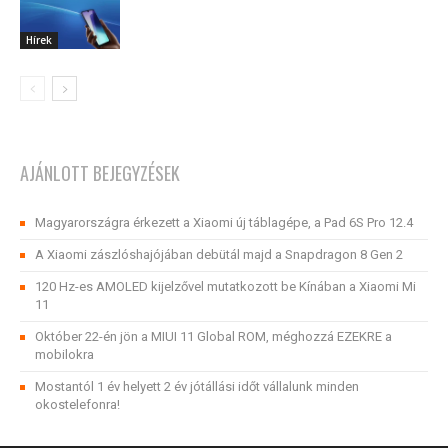
Hírek
AJÁNLOTT BEJEGYZÉSEK
Magyarországra érkezett a Xiaomi új táblagépe, a Pad 6S Pro 12.4
A Xiaomi zászlóshajójában debütál majd a Snapdragon 8 Gen 2
120 Hz-es AMOLED kijelzővel mutatkozott be Kínában a Xiaomi Mi
11
Október 22-én jön a MIUI 11 Global ROM, méghozzá EZEKRE a
mobilokra
Mostantól 1 év helyett 2 év jótállási időt vállalunk minden
okostelefonra!