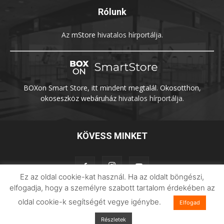
Rólunk
Az
mStore
hivatalos hírportálja.
BOXon Smart Store, itt mindent megtalál. Okosotthon,
okoseszköz webáruház
hivatalos hírportálja.
KÖVESS MINKET
Ez az oldal cookie-kat használ. Ha az oldalt böngészi,
elfogadja, hogy a személyre szabott tartalom érdekében az
oldal cookie-k segítségét vegye igénybe.
Adatvédelem
Impresszum
Imilab
Elfogad
Részletek
© 2026 Xiaomilife | Minden jog fenntartva.