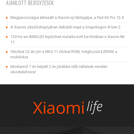
AJÁNLOTT BEJEGYZÉSEK
Magyarországra érkezett a Xiaomi új táblagépe, a Pad 6S Pro 12.4
A Xiaomi zászlóshajójában debütál majd a Snapdragon 8 Gen 2
120 Hz-es AMOLED kijelzővel mutatkozott be Kínában a Xiaomi Mi
11
Október 22-én jön a MIUI 11 Global ROM, méghozzá EZEKRE a
mobilokra
Mostantól 1 év helyett 2 év jótállási időt vállalunk minden
okostelefonra!