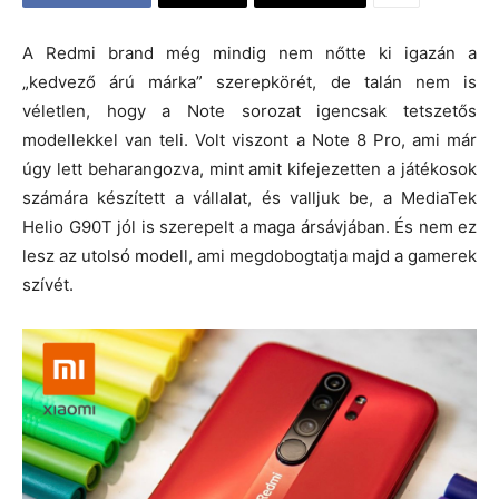
A Redmi brand még mindig nem nőtte ki igazán a
„kedvező árú márka” szerepkörét, de talán nem is
véletlen, hogy a Note sorozat igencsak tetszetős
modellekkel van teli. Volt viszont a Note 8 Pro, ami már
úgy lett beharangozva, mint amit kifejezetten a játékosok
számára készített a vállalat, és valljuk be, a MediaTek
Helio G90T jól is szerepelt a maga ársávjában. És nem ez
lesz az utolsó modell, ami megdobogtatja majd a gamerek
szívét.