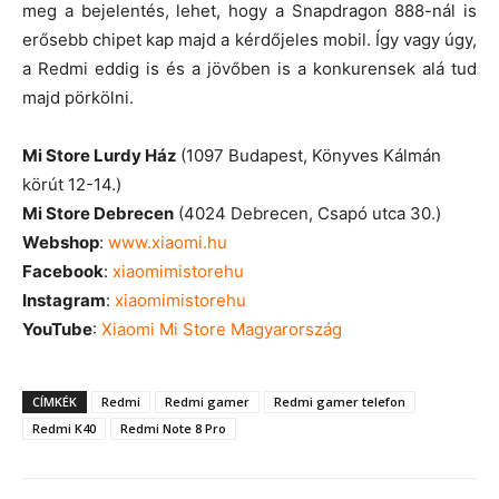
meg a bejelentés, lehet, hogy a Snapdragon 888-nál is
erősebb chipet kap majd a kérdőjeles mobil. Így vagy úgy,
a Redmi eddig is és a jövőben is a konkurensek alá tud
majd pörkölni.
Mi Store Lurdy Ház
(1097 Budapest, Könyves Kálmán
körút 12-14.)
Mi Store Debrecen
(4024 Debrecen, Csapó utca 30.)
Webshop
:
www.xiaomi.hu
Facebook
:
xiaomimistorehu
Instagram
:
xiaomimistorehu
YouTube
:
Xiaomi Mi Store Magyarország
CÍMKÉK
Redmi
Redmi gamer
Redmi gamer telefon
Redmi K40
Redmi Note 8 Pro