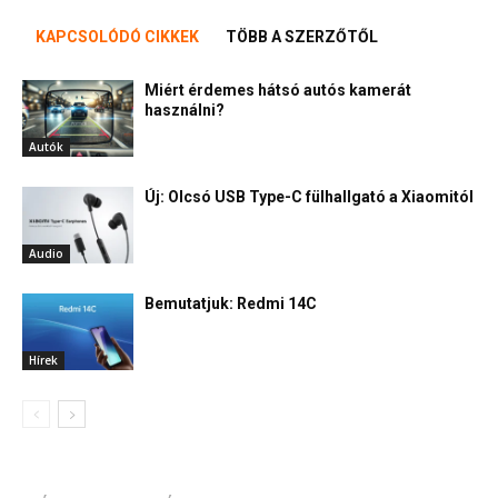
KAPCSOLÓDÓ CIKKEK
TÖBB A SZERZŐTŐL
Miért érdemes hátsó autós kamerát
használni?
Autók
Új: Olcsó USB Type-C fülhallgató a Xiaomitól
Audio
Bemutatjuk: Redmi 14C
Hírek