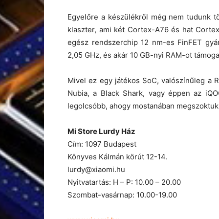
Egyelőre a készülékről még nem tudunk tö
klaszter, ami két Cortex-A76 és hat Cort
egész rendszerchip 12 nm-es FinFET gyárt
2,05 GHz, és akár 10 GB-nyi RAM-ot támoga
Mivel ez egy játékos SoC, valószínűleg a R
Nubia, a Black Shark, vagy éppen az iQO
legolcsóbb, ahogy mostanában megszoktuk
Mi Store Lurdy Ház
Cím: 1097 Budapest
Könyves Kálmán körút 12-14.
lurdy@xiaomi.hu
Nyitvatartás: H – P: 10.00 – 20.00
Szombat-vasárnap: 10.00-19.00