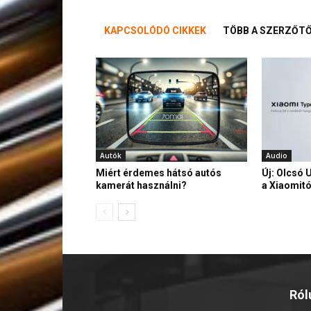
KAPCSOLÓDÓ CIKKEK
TÖBB A SZERZŐT
Autók
Audio
Miért érdemes hátsó autós
Új: Olcsó 
kamerát használni?
a Xiaomitó
Ról