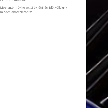
Mostantól 1 év helyett 2 év jótállási időt vállalunk
minden okostelefonra!