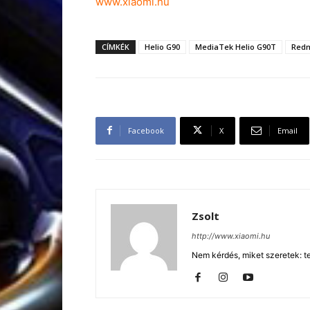
www.xiaomi.hu
CÍMKÉK
Helio G90
MediaTek Helio G90T
Redm
Facebook
X
Email
Zsolt
http://www.xiaomi.hu
Nem kérdés, miket szeretek: te