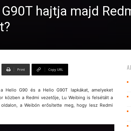
 G90T hajtja majd Red
t?
A
Print
Copy URL
a Helio G90 és a Helio G90T lapkákat, amelyeket
sor közben a Redmi vezetője, Lu Weibing is felsétált a
 oldalon, a Weibón erősítette meg, hogy lesz Redmi