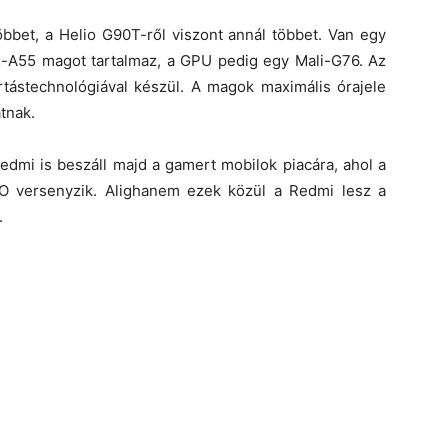
bbet, a Helio G90T-ről viszont annál többet. Van egy
ex-A55 magot tartalmaz, a GPU pedig egy Mali-G76. Az
ástechnológiával készül. A magok maximális órajele
tnak.
edmi is beszáll majd a gamert mobilok piacára, ahol a
O versenyzik. Alighanem ezek közül a Redmi lesz a
.