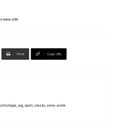
i Helio G90
Print
Copy URL
chnológia, jog, sport, utazás, zene, autók.