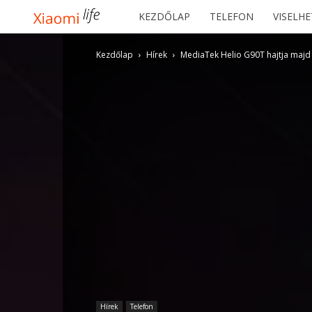
Xiaomilife
KEZDŐLAP
TELEFON
VISELH
Kezdőlap
Hírek
MediaTek Helio G90T hajtja majd
Hírek
Telefon