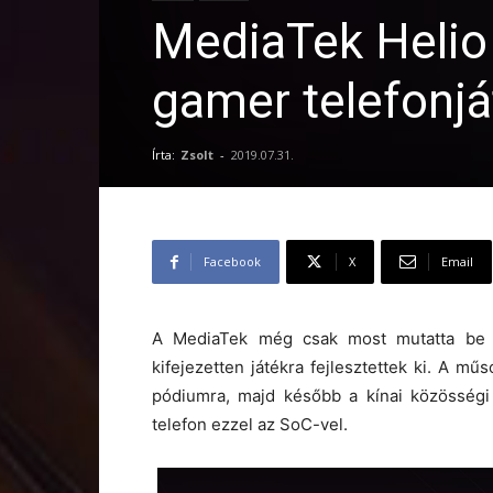
MediaTek Helio
gamer telefonjá
Írta:
Zsolt
-
2019.07.31.
Facebook
X
Email
A MediaTek még csak most mutatta be 
kifejezetten játékra fejlesztettek ki. A mű
pódiumra, majd később a kínai közösségi
telefon ezzel az SoC-vel.