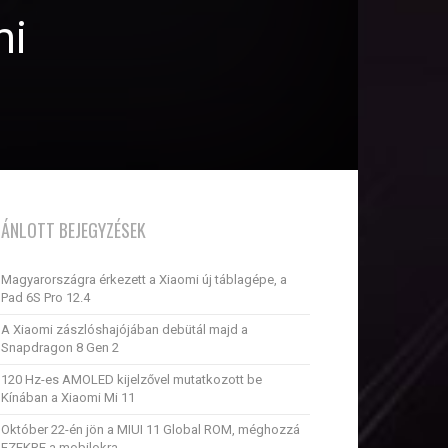
mi
JÁNLOTT BEJEGYZÉSEK
Magyarországra érkezett a Xiaomi új táblagépe, a
Pad 6S Pro 12.4
A Xiaomi zászlóshajójában debütál majd a
Snapdragon 8 Gen 2
120 Hz-es AMOLED kijelzővel mutatkozott be
Kínában a Xiaomi Mi 11
Október 22-én jön a MIUI 11 Global ROM, méghozzá
EZEKRE a mobilokra