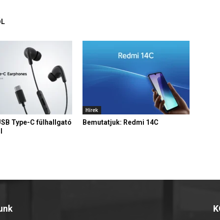
ŐL
Hírek
USB Type-C fülhallgató
Bemutatjuk: Redmi 14C
l
unk
K