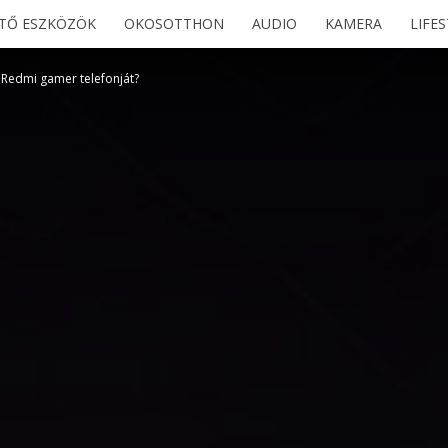
ETŐ ESZKÖZÖK
OKOSOTTHON
AUDIO
KAMERA
LIFE
 Redmi gamer telefonját?