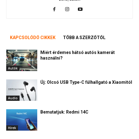
KAPCSOLÓDÓ CIKKEK
TÖBB A SZERZŐTŐL
Miért érdemes hátsó autós kamerát
használni?
Autók
Új: Olcsó USB Type-C fülhallgató a Xiaomitól
Audio
Bemutatjuk: Redmi 14C
Hírek