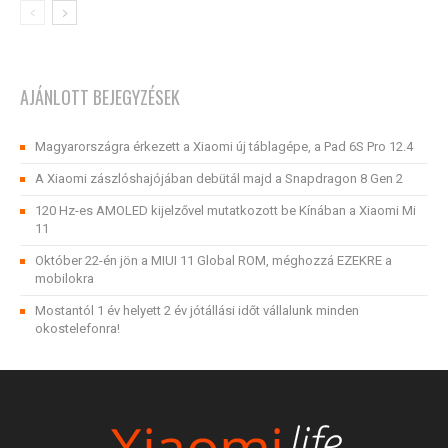
AJÁNLOTT BEJEGYZÉSEK
Magyarországra érkezett a Xiaomi új táblagépe, a Pad 6S Pro 12.4
A Xiaomi zászlóshajójában debütál majd a Snapdragon 8 Gen 2
120 Hz-es AMOLED kijelzővel mutatkozott be Kínában a Xiaomi Mi
11
Október 22-én jön a MIUI 11 Global ROM, méghozzá EZEKRE a
mobilokra
Mostantól 1 év helyett 2 év jótállási időt vállalunk minden
okostelefonra!