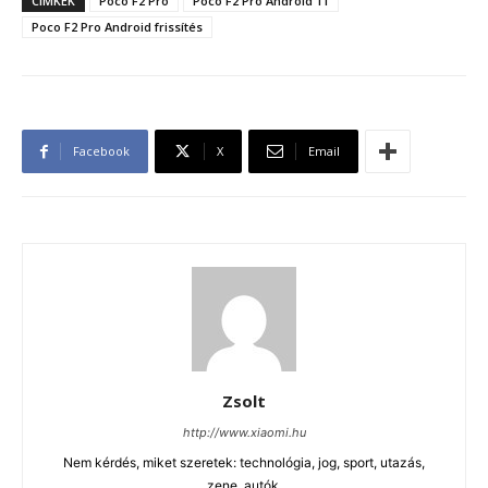
CÍMKÉK
Poco F2 Pro
Poco F2 Pro Android 11
Poco F2 Pro Android frissítés
Facebook
X
Email
Zsolt
http://www.xiaomi.hu
Nem kérdés, miket szeretek: technológia, jog, sport, utazás,
zene, autók.