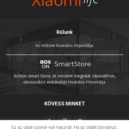
Rólunk
Az
mStore
hivatalos hírportálja.
BOXon Smart Store, itt mindent megtalál. Okosotthon,
okoseszköz webáruház
hivatalos hírportálja.
KÖVESS MINKET
Ez az oldal cookie-kat használ. Ha az oldalt böngészi,