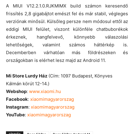
A MIUI V12.2.1.0.RJKMIMX build számon keresendő
frissítés 2,8 gigabájtot emészt fel és már stabil, végleges
verziónak minősül. Külsőleg persze nem módosul ettől az
eddigi MIUI felület, viszont különféle chatbuborékok
érkeznek, hangfelvevő, könnyebb válaszolási
lehetőségek, valamint számos háttérkép is.
Decemberben várhatóan más földrészeken és
országokban is elérhet lesz majd az Android 11.
Mi Store Lurdy Ház
(Cím: 1097 Budapest, Könyves
Kálmán körút 12-14.)
Webshop
:
www.xiaomi.hu
Facebook
:
xiaomimagyarorszag
Instagram
:
xiaomimagyarorszag
YouTube
:
xiaomimagyarorszag