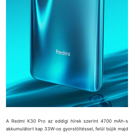
A Redmi K30 Pro az eddigi hírek szerint 4700 mAh-s
akkumulátort kap 33W-os gyorstöltéssel, felül bújik majd