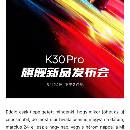
Eddig csak tippelgetett mindenki, hogy mikor jöhet az új
csúcsmobil, de most már hivatalosan is megvan a dátum;
március 24-e lesz a nagy nap, vagyis három nappal a Mi