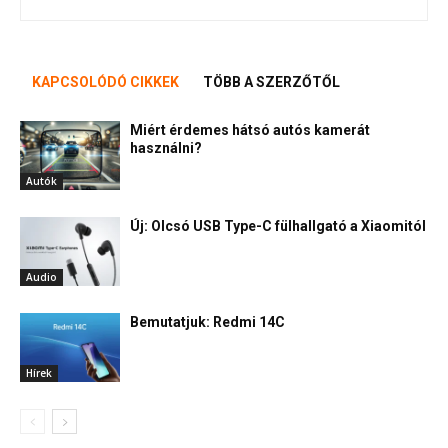
KAPCSOLÓDÓ CIKKEK
TÖBB A SZERZŐTŐL
Miért érdemes hátsó autós kamerát
használni?
Autók
Új: Olcsó USB Type-C fülhallgató a Xiaomitól
Audio
Bemutatjuk: Redmi 14C
Hírek