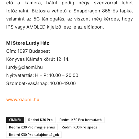
elő a kamera, hátul pedig négy szenzorral lehet
fotózhatni. Biztosra vehető a Snapdragon 865-ös lapka,
valamint az 5G támogatás, az viszont még kérdés, hogy
IPS vagy AMOLED kijelző lesz-e az előlapon.
Mi Store Lurdy Ház
Cím: 1097 Budapest
Könyves Kálmán körút 12-14.
lurdy@xiaomi.hu
Nyitvatartás: H – P: 10.00 – 20.00
Szombat-vasárnap: 10.00-19.00
www.xiaomi.hu
CÍMKÉK
Redmi K30 Pro
Redmi K30 Pro bemutató
Redmi K30 Pro megjelenés
Redmi K30 Pro specs
Redmi K30 Pro tulajdonságok