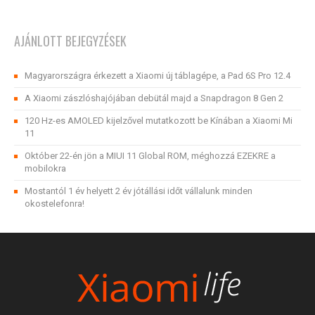
AJÁNLOTT BEJEGYZÉSEK
Magyarországra érkezett a Xiaomi új táblagépe, a Pad 6S Pro 12.4
A Xiaomi zászlóshajójában debütál majd a Snapdragon 8 Gen 2
120 Hz-es AMOLED kijelzővel mutatkozott be Kínában a Xiaomi Mi
11
Október 22-én jön a MIUI 11 Global ROM, méghozzá EZEKRE a
mobilokra
Mostantól 1 év helyett 2 év jótállási időt vállalunk minden
okostelefonra!