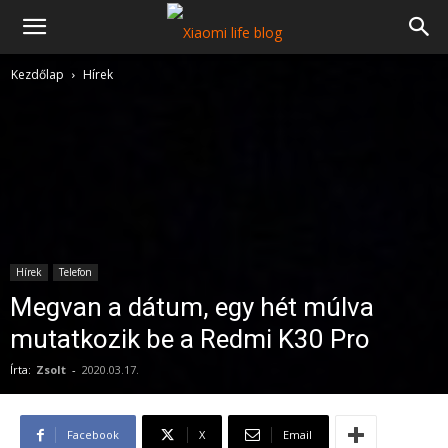
Kezdőlap
Hírek
Hírek
Telefon
Megvan a dátum, egy hét múlva
mutatkozik be a Redmi K30 Pro
Írta:
Zsolt
-
2020.03.17.
Facebook
X
Email