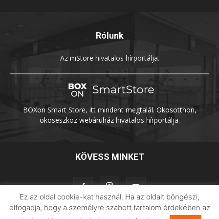
Rólunk
Az
mStore
hivatalos hírportálja.
BOXon Smart Store, itt mindent megtalál. Okosotthon,
okoseszköz webáruház
hivatalos hírportálja.
KÖVESS MINKET
Ez az oldal cookie-kat használ. Ha az oldalt böngészi,
elfogadja, hogy a személyre szabott tartalom érdekében az