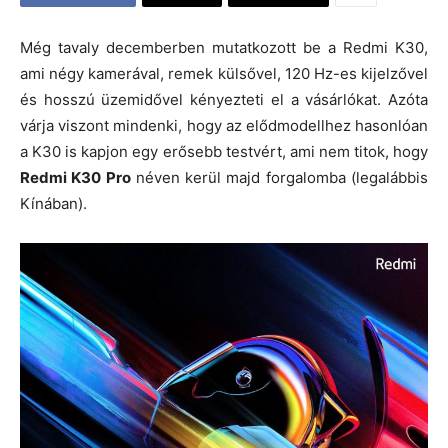
Még tavaly decemberben mutatkozott be a Redmi K30,
ami négy kamerával, remek külsővel, 120 Hz-es kijelzővel
és hosszú üzemidővel kényezteti el a vásárlókat. Azóta
várja viszont mindenki, hogy az elődmodellhez hasonlóan
a K30 is kapjon egy erősebb testvért, ami nem titok, hogy
Redmi K30 Pro
néven kerül majd forgalomba (legalábbis
Kínában).