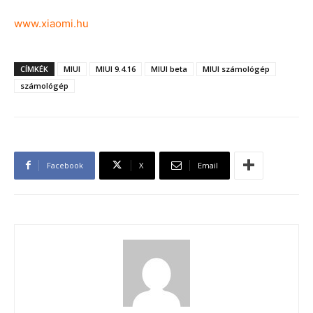
www.xiaomi.hu
CÍMKÉK
MIUI
MIUI 9.4.16
MIUI beta
MIUI számológép
számológép
Facebook
X
Email