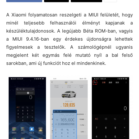
A Xiaomi folyamatosan reszelgeti a MIUI felületét, hogy
minél teljesebb felhasználói élményt kapjanak a
készüléktulajdonosok. A legújabb Béta ROM-ban, vagyis
a MIUI 9.4.16-ban egy érdekes újdonságra lehettek
figyelmesek a tesztelők. A számológépnél ugyanis
megjelent két egymás felé mutató nyíl a bal felső
sarokban, ami új funkciót hoz el mindenkinek.