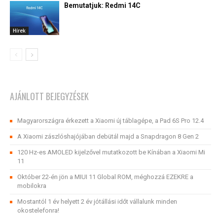
Bemutatjuk: Redmi 14C
Hírek
AJÁNLOTT BEJEGYZÉSEK
Magyarországra érkezett a Xiaomi új táblagépe, a Pad 6S Pro 12.4
A Xiaomi zászlóshajójában debütál majd a Snapdragon 8 Gen 2
120 Hz-es AMOLED kijelzővel mutatkozott be Kínában a Xiaomi Mi
11
Október 22-én jön a MIUI 11 Global ROM, méghozzá EZEKRE a
mobilokra
Mostantól 1 év helyett 2 év jótállási időt vállalunk minden
okostelefonra!