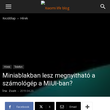
Kezdőlap
Hírek
Hírek
Telefon
Miniablakban lesz megnyitható a
számológép a MIUI-ban?
Írta:
Zsolt
-
2019.04.23.
Facebook
X
Email