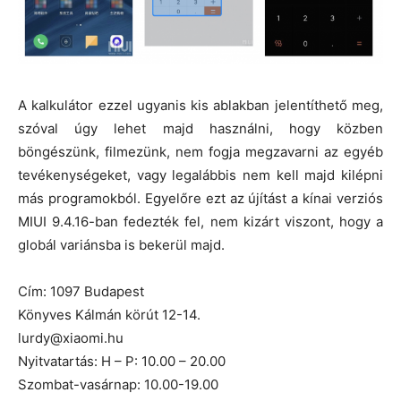
A kalkulátor ezzel ugyanis kis ablakban jelentíthető meg,
szóval úgy lehet majd használni, hogy közben
böngészünk, filmezünk, nem fogja megzavarni az egyéb
tevékenységeket, vagy legalábbis nem kell majd kilépni
más programokból. Egyelőre ezt az újítást a kínai verziós
MIUI 9.4.16-ban fedezték fel, nem kizárt viszont, hogy a
globál variánsba is bekerül majd.
Cím: 1097 Budapest
Könyves Kálmán körút 12-14.
lurdy@xiaomi.hu
Nyitvatartás: H – P: 10.00 – 20.00
Szombat-vasárnap: 10.00-19.00