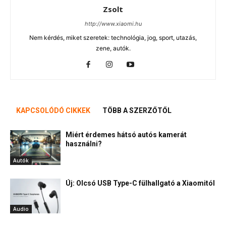
Zsolt
http://www.xiaomi.hu
Nem kérdés, miket szeretek: technológia, jog, sport, utazás,
zene, autók.
KAPCSOLÓDÓ CIKKEK
TÖBB A SZERZŐTŐL
Miért érdemes hátsó autós kamerát
használni?
Autók
Új: Olcsó USB Type-C fülhallgató a Xiaomitól
Audio