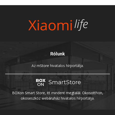
Rólunk
Az
mStore
hivatalos hírportálja.
BOXon Smart Store, itt mindent megtalál. Okosotthon,
okoseszköz webáruház
hivatalos hírportálja.