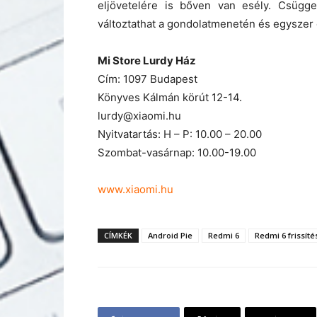
eljövetelére is bőven van esély. Csügge
változtathat a gondolatmenetén és egyszer c
Mi Store Lurdy Ház
Cím: 1097 Budapest
Könyves Kálmán körút 12-14.
lurdy@xiaomi.hu
Nyitvatartás: H – P: 10.00 – 20.00
Szombat-vasárnap: 10.00-19.00
www.xiaomi.hu
CÍMKÉK
Android Pie
Redmi 6
Redmi 6 frissíté