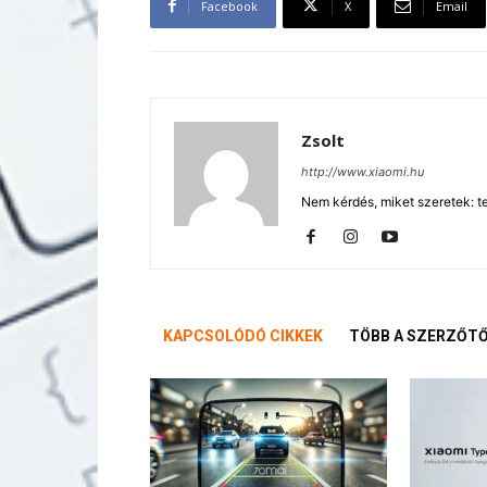
Facebook
X
Email
Zsolt
http://www.xiaomi.hu
Nem kérdés, miket szeretek: te
KAPCSOLÓDÓ CIKKEK
TÖBB A SZERZŐT