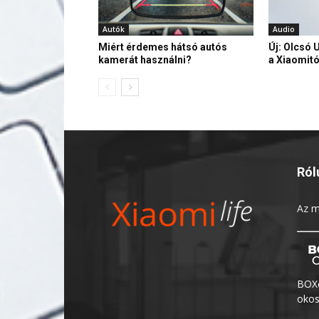
Autók
Audio
Miért érdemes hátsó autós
Új: Olcsó 
kamerát használni?
a Xiaomitó
Ról
Az
m
BOXo
okos