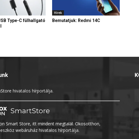
Hírek
USB Type-C fülhallgató
Bemutatjuk: Redmi 14C
l
unk
K
Store
hivatalos hírportálja.
n Smart Store, itt mindent megtalál. Okosotthon,
eszköz webáruház
hivatalos hírportálja.