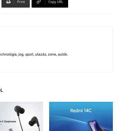
Print
Copy URL
chnológia, jog, sport, utazás, zene, autók.
ŐL