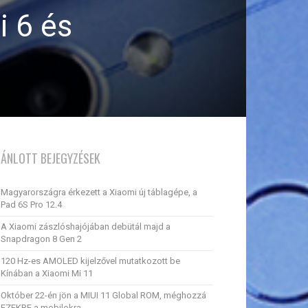
i 6 és
JÁNLOTT BEJEGYZÉSEK
Magyarországra érkezett a Xiaomi új táblagépe, a
Pad 6S Pro 12.4
A Xiaomi zászlóshajójában debütál majd a
Snapdragon 8 Gen 2
120 Hz-es AMOLED kijelzővel mutatkozott be
Kínában a Xiaomi Mi 11
Október 22-én jön a MIUI 11 Global ROM, méghozzá
EZEKRE a mobilokra