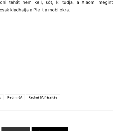
dni tehát nem kell, sőt, ki tudja, a Xiaomi megint
sak kiadhatja a Pie-t a mobilokra.
s
Redmi 6A
Redmi 6A frissítés