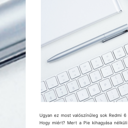
Ugyan ez most valószínűleg sok Redmi 6 t
Hogy miért? Mert a Pie kihagyása nélküli 