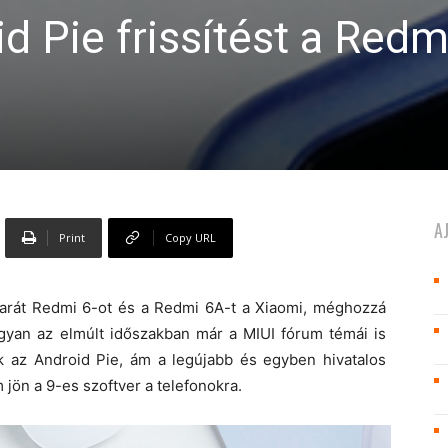
 Pie frissítést a Redm
A
Print
Copy URL
arát Redmi 6-ot és a Redmi 6A-t a Xiaomi, méghozzá
gyan az elmúlt időszakban már a MIUI fórum témái is
uk az Android Pie, ám a legújabb és egyben hivatalos
m jön a 9-es szoftver a telefonokra.