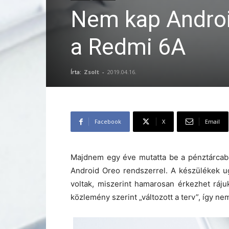
Nem kap Android
a Redmi 6A
Írta:
Zsolt
-
2019.04.16.
Facebook
X
Email
Majdnem egy éve mutatta be a pénztárcab
Android Oreo rendszerrel. A készülékek u
voltak, miszerint hamarosan érkezhet ráj
közlemény szerint „változott a terv”, így ne