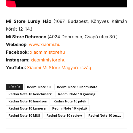
Mi Store Lurdy Ház
(1097 Budapest, Könyves Kálmán
körút 12-14.)
Mi Store Debrecen
(4024 Debrecen, Csapó utca 30.)
Webshop
:
www.xiaomi.hu
Facebook
:
xiaomimistorehu
Instagram
:
xiaomimistorehu
YouTube
:
Xiaomi Mi Store Magyarország
CÍMKÉK
Redmi Note 10
Redmi Note 10 bemutató
Redmi Note 10 benchmark
Redmi Note 10 gaming
Redmi Note 10 handson
Redmi Note 10 játék
Redmi Note 10 kamera
Redmi Note 10 kijelző
Redmi Note 10 MIUI
Redmi Note 10 review
Redmi Note 10 teszt