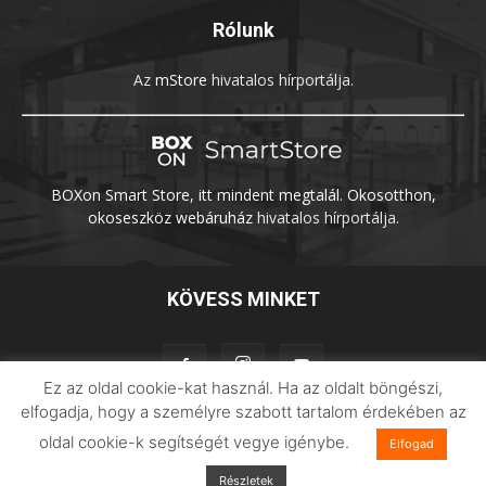
Rólunk
Az
mStore
hivatalos hírportálja.
BOXon Smart Store, itt mindent megtalál. Okosotthon,
okoseszköz webáruház
hivatalos hírportálja.
KÖVESS MINKET
Ez az oldal cookie-kat használ. Ha az oldalt böngészi,
elfogadja, hogy a személyre szabott tartalom érdekében az
oldal cookie-k segítségét vegye igénybe.
Adatvédelem
Impresszum
Imilab
Elfogad
Részletek
© 2026 Xiaomilife | Minden jog fenntartva.