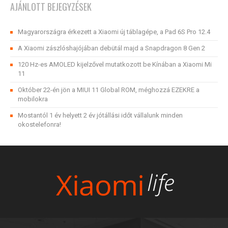
AJÁNLOTT BEJEGYZÉSEK
Magyarországra érkezett a Xiaomi új táblagépe, a Pad 6S Pro 12.4
A Xiaomi zászlóshajójában debütál majd a Snapdragon 8 Gen 2
120 Hz-es AMOLED kijelzővel mutatkozott be Kínában a Xiaomi Mi
11
Október 22-én jön a MIUI 11 Global ROM, méghozzá EZEKRE a
mobilokra
Mostantól 1 év helyett 2 év jótállási időt vállalunk minden
okostelefonra!