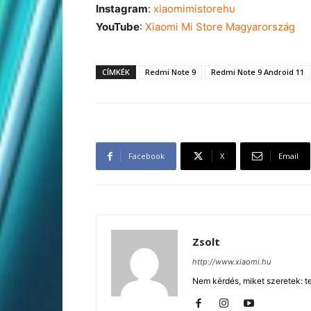
Instagram
:
xiaomimistorehu
YouTube
:
Xiaomi Mi Store Magyarország
CÍMKÉK
Redmi Note 9
Redmi Note 9 Android 11
Facebook
X
Email
Zsolt
http://www.xiaomi.hu
Nem kérdés, miket szeretek: te