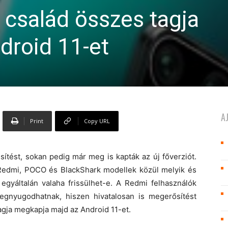
család összes tagja
droid 11-et
A
Print
Copy URL
sítést, sokan pedig már meg is kapták az új főverziót.
 Redmi, POCO és BlackShark modellek közül melyik és
 egyáltalán valaha frissülhet-e. A Redmi felhasználók
egnyugodhatnak, hiszen hivatalosan is megerősítést
agja megkapja majd az Android 11-et.