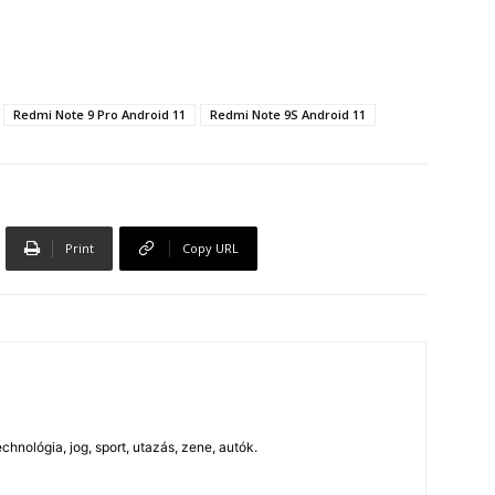
Redmi Note 9 Pro Android 11
Redmi Note 9S Android 11
Print
Copy URL
chnológia, jog, sport, utazás, zene, autók.