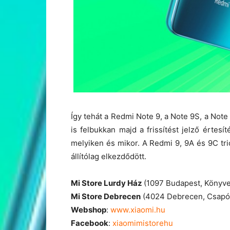
Így tehát a Redmi Note 9, a Note 9S, a Note
is felbukkan majd a frissítést jelző érte
melyiken és mikor. A Redmi 9, 9A és 9C trió
állítólag elkezdődött.
Mi Store Lurdy Ház
(1097 Budapest, Könyve
Mi Store Debrecen
(4024 Debrecen, Csapó 
Webshop
:
www.xiaomi.hu
Facebook
:
xiaomimistorehu