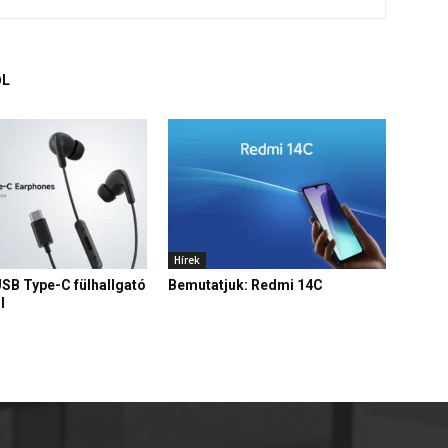
ŐL
Hírek
USB Type-C fülhallgató
Bemutatjuk: Redmi 14C
l