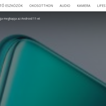
ETŐ ESZKÖZÖK
OKOSOTTHON
AUDIO
KAMERA
LIFE
gja megkapja az Android 11-et