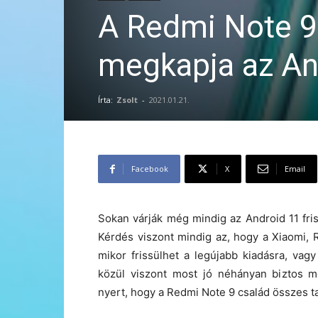
A Redmi Note 9 
megkapja az An
Írta:
Zsolt
-
2021.01.21.
Facebook
X
Email
Sokan várják még mindig az Android 11 fris
Kérdés viszont mindig az, hogy a Xiaomi,
mikor frissülhet a legújabb kiadásra, vagy
közül viszont most jó néhányan biztos m
nyert, hogy a Redmi Note 9 család összes t