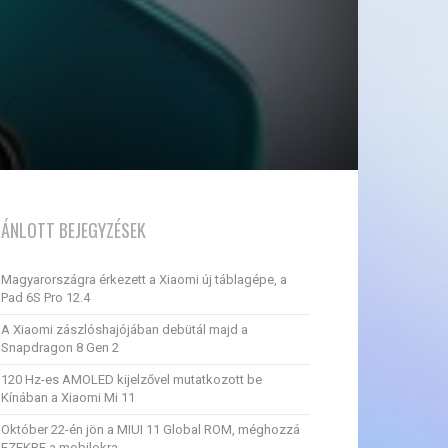
JÁNLOTT BEJEGYZÉSEK
Magyarországra érkezett a Xiaomi új táblagépe, a
Pad 6S Pro 12.4
A Xiaomi zászlóshajójában debütál majd a
Snapdragon 8 Gen 2
120 Hz-es AMOLED kijelzővel mutatkozott be
Kínában a Xiaomi Mi 11
Október 22-én jön a MIUI 11 Global ROM, méghozzá
EZEKRE a mobilokra