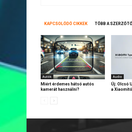
KAPCSOLÓDÓ CIKKEK
TÖBB A SZERZŐT
Autók
Audio
Miért érdemes hátsó autós
Új: Olcsó 
kamerát használni?
a Xiaomitó