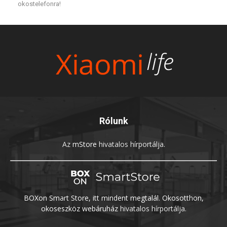
okostelefonra!
Rólunk
Az
mStore
hivatalos hírportálja.
BOXon Smart Store, itt mindent megtalál. Okosotthon,
okoseszköz webáruház
hivatalos hírportálja.