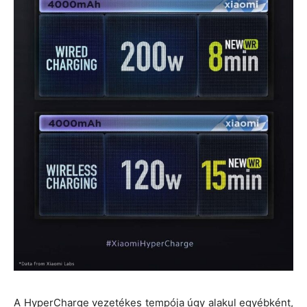
A HyperCharge vezetékes tempója úgy alakul egyébként,