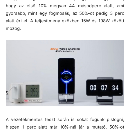
hogy az első 10% megvan 44 másodperc alatt, ami
gyorsabb, mint egy fogmosás, az 50%-ot pedig 3 perc
alatt éri el. A teljesítmény eközben 15W és 198W között
mozog.
A vezetékmentes teszt során is sokat fogunk pislogni,
hiszen 1 perc alatt már 10%-nál jár a mutató, 50%-ot