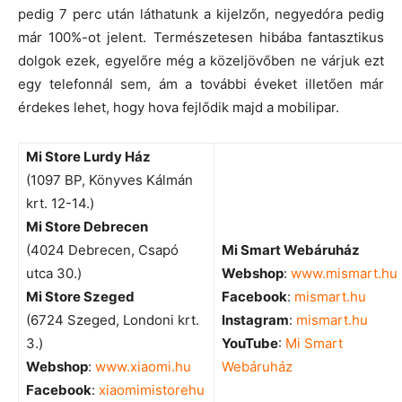
pedig 7 perc után láthatunk a kijelzőn, negyedóra pedig
már 100%-ot jelent. Természetesen hibába fantasztikus
dolgok ezek, egyelőre még a közeljövőben ne várjuk ezt
egy telefonnál sem, ám a további éveket illetően már
érdekes lehet, hogy hova fejlődik majd a mobilipar.
Mi Store Lurdy Ház
(1097 BP, Könyves Kálmán
krt. 12-14.)
Mi Store Debrecen
(4024 Debrecen, Csapó
Mi Smart Webáruház
utca 30.)
Webshop
:
www.mismart.hu
Mi Store Szeged
Facebook
:
mismart.hu
(6724 Szeged, Londoni krt.
Instagram
:
mismart.hu
3.)
YouTube
:
Mi Smart
Webshop
:
www.xiaomi.hu
Webáruház
Facebook
:
xiaomimistorehu