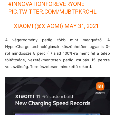
#INNOVATIONFOREVERYONE
PIC.TWITTER.COM/MUBTPKRCHL
— XIAOMI (@XIAOMI)
MAY 31, 2021
A végeredmény pedig több mint meggyőző. A
HyperCharge technológiának köszönhetően ugyanis 0-
ról mindössze 8 perc (!!) alatt 100%-ra ment fel a telep
töltöttsége, vezetékmentesen pedig csupán 15 percre
volt szükség. Természetesen mindkettő rekord.