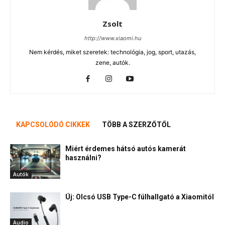
Zsolt
http://www.xiaomi.hu
Nem kérdés, miket szeretek: technológia, jog, sport, utazás,
zene, autók.
KAPCSOLÓDÓ CIKKEK
TÖBB A SZERZŐTŐL
Miért érdemes hátsó autós kamerát
használni?
Autók
Új: Olcsó USB Type-C fülhallgató a Xiaomitól
Audio