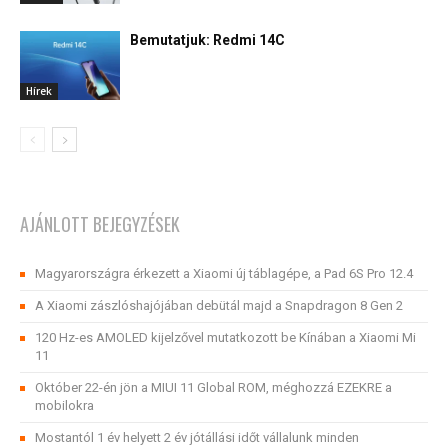
Bemutatjuk: Redmi 14C
Hírek
AJÁNLOTT BEJEGYZÉSEK
Magyarországra érkezett a Xiaomi új táblagépe, a Pad 6S Pro 12.4
A Xiaomi zászlóshajójában debütál majd a Snapdragon 8 Gen 2
120 Hz-es AMOLED kijelzővel mutatkozott be Kínában a Xiaomi Mi
11
Október 22-én jön a MIUI 11 Global ROM, méghozzá EZEKRE a
mobilokra
Mostantól 1 év helyett 2 év jótállási időt vállalunk minden