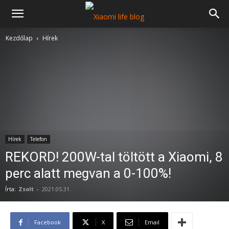
Kezdőlap
Hírek
Hírek
Telefon
REKORD! 200W-tal töltött a Xiaomi, 8
perc alatt megvan a 0-100%!
Írta:
Zsolt
-
2021.05.31.
Facebook
X
Email