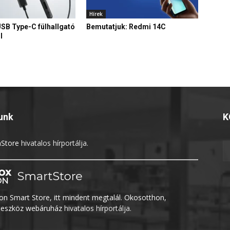
Hírek
USB Type-C fülhallgató
Bemutatjuk: Redmi 14C
l
unk
K
Store
hivatalos hírportálja.
n Smart Store, itt mindent megtalál. Okosotthon,
eszköz webáruház
hivatalos hírportálja.