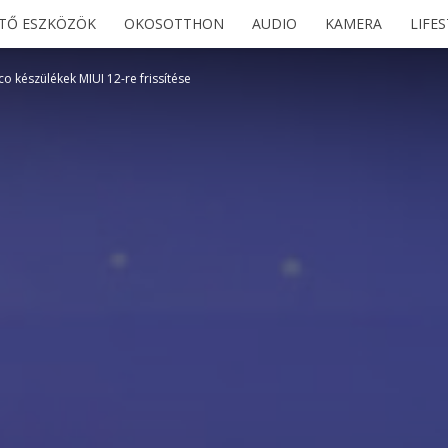
ETŐ ESZKÖZÖK
OKOSOTTHON
AUDIO
KAMERA
LIFE
 készülékek MIUI 12-re frissítése