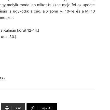
hogy melyik modellen mikor bukkan majd fel az update
ásán is ügyködik a cég, a Xiaomi Mi 10-re és a Mi 10
endszer.
s Kálmán körút 12-14.)
utca 30.)
ítés
Print
Copy URL