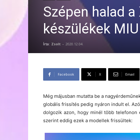
Szépen halad a
készülékek MIUI
Írta:
Zsolt
-
2020.12.04.
Facebook
X
Email
Még májusban mutatta be a nagyérdeműnek a 
globális frissítés pedig nyáron indult el. Az
dolgozik azon, hogy minél több telefonon
szerint eddig ezek a modellek frissültek: