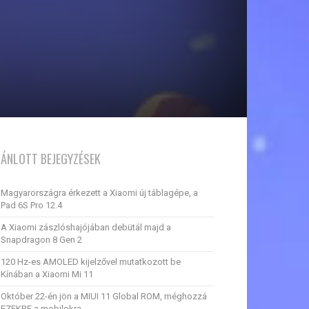
JÁNLOTT BEJEGYZÉSEK
Magyarországra érkezett a Xiaomi új táblagépe, a
Pad 6S Pro 12.4
A Xiaomi zászlóshajójában debütál majd a
Snapdragon 8 Gen 2
120 Hz-es AMOLED kijelzővel mutatkozott be
Kínában a Xiaomi Mi 11
Október 22-én jön a MIUI 11 Global ROM, méghozzá
EZEKRE a mobilokra