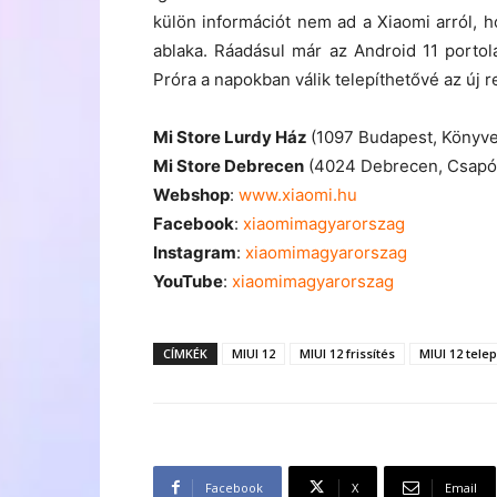
külön információt nem ad a Xiaomi arról, 
ablaka. Ráadásul már az Android 11 portol
Próra a napokban válik telepíthetővé az új r
Mi Store Lurdy Ház
(1097 Budapest, Könyve
Mi Store Debrecen
(4024 Debrecen, Csapó 
Webshop
:
www.xiaomi.hu
Facebook
:
xiaomimagyarorszag
Instagram
:
xiaomimagyarorszag
YouTube
:
xiaomimagyarorszag
CÍMKÉK
MIUI 12
MIUI 12 frissítés
MIUI 12 telep
Facebook
X
Email