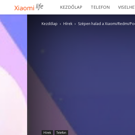
Xiaomilife
KEZDŐLAP
TELEFON
VISELH
Kezdőlap
Hírek
Szépen halad a Xiaomi/Redmi/Poco
Hírek
Telefon