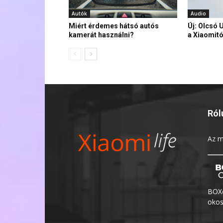
Autók
Audio
Miért érdemes hátsó autós
Új: Olcsó 
kamerát használni?
a Xiaomitó
Ról
Az
m
BOXo
okos