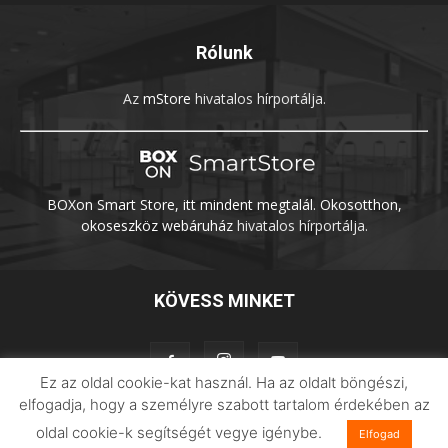
Rólunk
Az
mStore
hivatalos hírportálja.
BOXon Smart Store, itt mindent megtalál. Okosotthon,
okoseszköz webáruház
hivatalos hírportálja.
KÖVESS MINKET
Ez az oldal cookie-kat használ. Ha az oldalt böngészi,
elfogadja, hogy a személyre szabott tartalom érdekében az
oldal cookie-k segítségét vegye igénybe.
Elfogad
Adatvédelem
Impresszum
Imilab