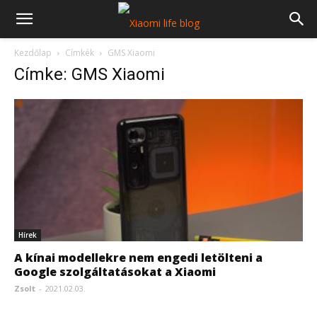
Kezdőlap
Címkék
GMS Xiaomi
Címke: GMS Xiaomi
Hírek
A kínai modellekre nem engedi letölteni a
Google szolgáltatásokat a Xiaomi
Zsolt
-
2021.02.03.