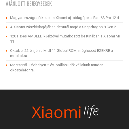
AJÁNLOTT BEJEGYZÉSEK
Magyarországra érkezett a Xiaomi új táblagépe, a Pad 6S Pro 12.4
A Xiaomi zászlóshajójában debütál majd a Snapdragon 8 Gen 2
120 Hz-es AMOLED kijelzővel mutatkozott be Kínában a Xiaomi Mi
11
Október 22-én jön a MIUI 11 Global ROM, méghozzá EZEKRE a
mobilokra
Mostantól 1 év helyett 2 év jótállási időt vállalunk minden
okostelefonra!