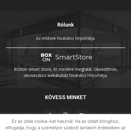
Rólunk
Az
mStore
hivatalos hírportálja.
BOXon Smart Store, itt mindent megtalál. Okosotthon,
okoseszköz webáruház
hivatalos hírportálja.
KÖVESS MINKET
Ez az oldal cookie-kat használ. Ha az oldalt böngészi,
elfogadja, hogy a személyre szabott tartalom érdekében az