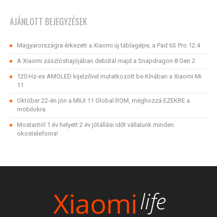
AJÁNLOTT BEJEGYZÉSEK
Magyarországra érkezett a Xiaomi új táblagépe, a Pad 6S Pro 12.4
A Xiaomi zászlóshajójában debütál majd a Snapdragon 8 Gen 2
120 Hz-es AMOLED kijelzővel mutatkozott be Kínában a Xiaomi Mi
11
Október 22-én jön a MIUI 11 Global ROM, méghozzá EZEKRE a
mobilokra
Mostantól 1 év helyett 2 év jótállási időt vállalunk minden
okostelefonra!