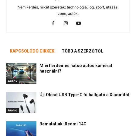
Nem kérdés, miket szeretek: technológia, jog, sport, utazás,
zene, autók.
KAPCSOLÓDÓ CIKKEK
TÖBB A SZERZŐTŐL
Miért érdemes hátsó autós kamerát
használni?
Autók
Új: Olcsó USB Type-C fülhallgató a Xiaomitól
Audio
Bemutatjuk: Redmi 14C