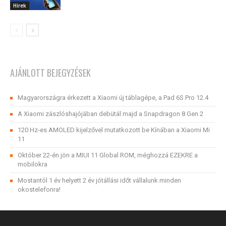
Hírek
AJÁNLOTT BEJEGYZÉSEK
Magyarországra érkezett a Xiaomi új táblagépe, a Pad 6S Pro 12.4
A Xiaomi zászlóshajójában debütál majd a Snapdragon 8 Gen 2
120 Hz-es AMOLED kijelzővel mutatkozott be Kínában a Xiaomi Mi
11
Október 22-én jön a MIUI 11 Global ROM, méghozzá EZEKRE a
mobilokra
Mostantól 1 év helyett 2 év jótállási időt vállalunk minden
okostelefonra!