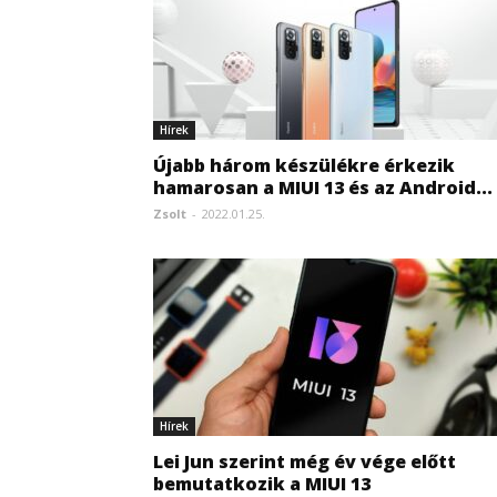
Hírek
Újabb három készülékre érkezik
hamarosan a MIUI 13 és az Android...
Zsolt
-
2022.01.25.
Hírek
Lei Jun szerint még év vége előtt
bemutatkozik a MIUI 13