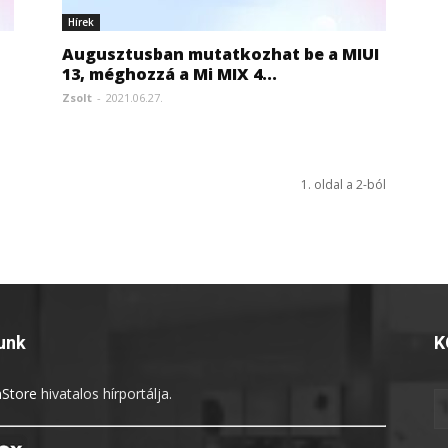
Hírek
Augusztusban mutatkozhat be a MIUI
13, méghozzá a Mi MIX 4...
Zsolt
-
2021.06.27.
1. oldal a 2-ból
unk
K
Store
hivatalos hírportálja.