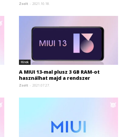
Zsolt
-
2021.10.18.
Hírek
A MIUI 13-mal plusz 3 GB RAM-ot
használhat majd a rendszer
Zsolt
-
2021.07.27.