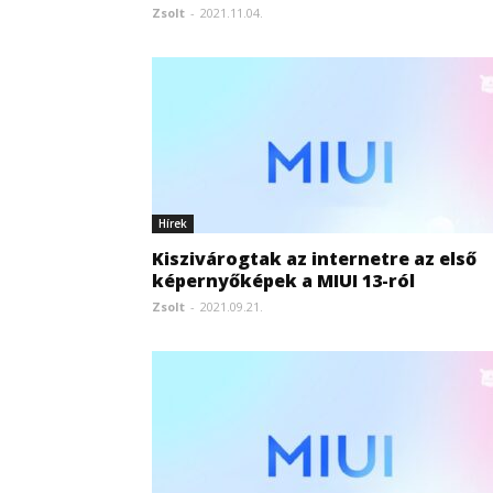
Zsolt
-
2021.11.04.
Hírek
Kiszivárogtak az internetre az első
képernyőképek a MIUI 13-ról
Zsolt
-
2021.09.21.