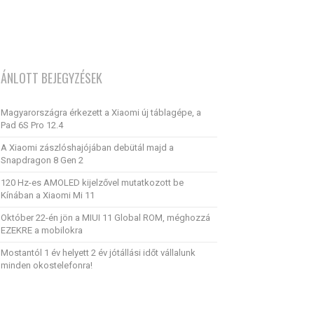
JÁNLOTT BEJEGYZÉSEK
Magyarországra érkezett a Xiaomi új táblagépe, a
Pad 6S Pro 12.4
A Xiaomi zászlóshajójában debütál majd a
Snapdragon 8 Gen 2
120 Hz-es AMOLED kijelzővel mutatkozott be
Kínában a Xiaomi Mi 11
Október 22-én jön a MIUI 11 Global ROM, méghozzá
EZEKRE a mobilokra
Mostantól 1 év helyett 2 év jótállási időt vállalunk
minden okostelefonra!