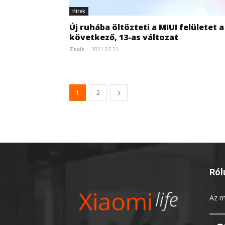
Hírek
Új ruhába öltözteti a MIUI felületet a
következő, 13-as változat
Zsolt
-
2021.07.21.
1
2
Ról
Az
m