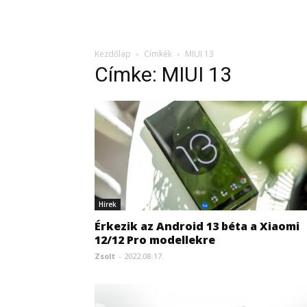
Kezdőlap
Címkék
MIUI 13
Címke: MIUI 13
Hírek
Érkezik az Android 13 béta a Xiaomi
12/12 Pro modellekre
Zsolt
-
2022.08.17.