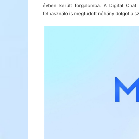
évben került forgalomba. A Digital Chat
felhasználó is megtudott néhány dolgot a sz