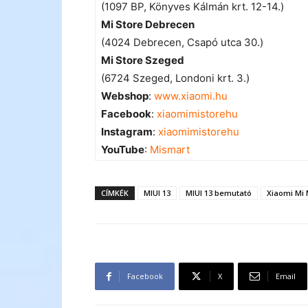
(1097 BP, Könyves Kálmán krt. 12-14.)
Mi Store Debrecen
(4024 Debrecen, Csapó utca 30.)
Mi Store Szeged
(6724 Szeged, Londoni krt. 3.)
Webshop
:
www.xiaomi.hu
Facebook
:
xiaomimistorehu
Instagram
:
xiaomimistorehu
YouTube
:
Mismart
CÍMKÉK
MIUI 13
MIUI 13 bemutató
Xiaomi Mi 
Facebook
X
Email