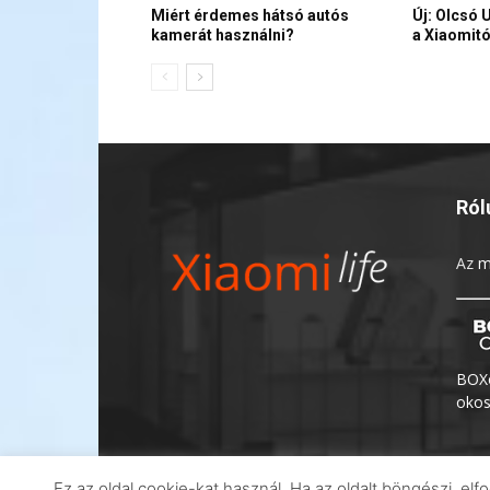
Miért érdemes hátsó autós
Új: Olcsó 
kamerát használni?
a Xiaomitó
Ról
Az
m
BOXo
okos
Ez az oldal cookie-kat használ. Ha az oldalt böngészi, 