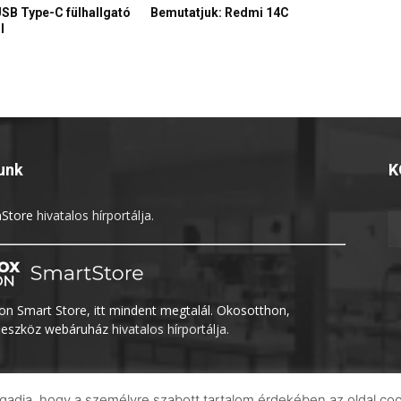
USB Type-C fülhallgató
Bemutatjuk: Redmi 14C
l
unk
K
Store
hivatalos hírportálja.
n Smart Store, itt mindent megtalál. Okosotthon,
eszköz webáruház
hivatalos hírportálja.
elfogadja, hogy a személyre szabott tartalom érdekében az oldal