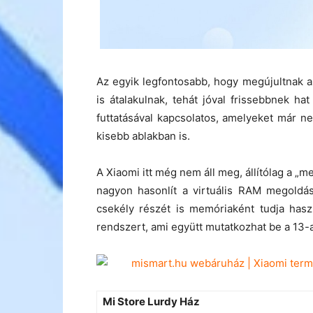
Az egyik legfontosabb, hogy megújultnak az
is átalakulnak, tehát jóval frissebbnek h
futtatásával kapcsolatos, amelyeket már n
kisebb ablakban is.
A Xiaomi itt még nem áll meg, állítólag a „m
nagyon hasonlít a virtuális RAM megoldás
csekély részét is memóriaként tudja hasz
rendszert, ami együtt mutatkozhat be a 13-a
Mi Store Lurdy Ház