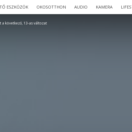
ETŐ ESZKÖZÖK
OKOSOTTHON
AUDIO
KAMERA
LIFE
et a következő, 13-as változat