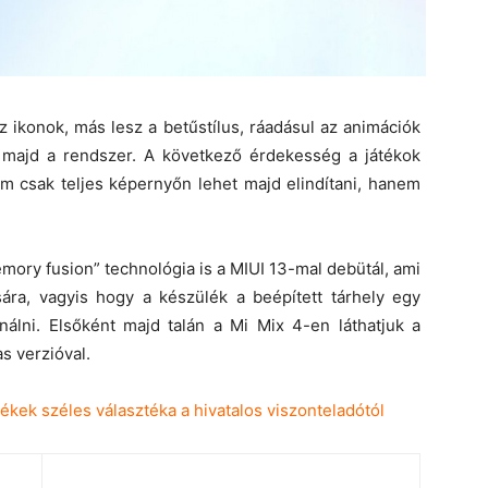
 ikonok, más lesz a betűstílus, ráadásul az animációk
at majd a rendszer. A következő érdekesség a játékok
em csak teljes képernyőn lehet majd elindítani, hanem
emory fusion” technológia is a MIUI 13-mal debütál, ami
ára, vagyis hogy a készülék a beépített tárhely egy
nálni. Elsőként majd talán a Mi Mix 4-en láthatjuk a
s verzióval.