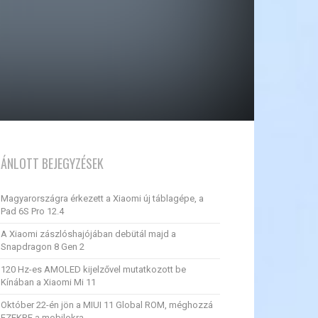
JÁNLOTT BEJEGYZÉSEK
Magyarországra érkezett a Xiaomi új táblagépe, a
Pad 6S Pro 12.4
A Xiaomi zászlóshajójában debütál majd a
Snapdragon 8 Gen 2
120 Hz-es AMOLED kijelzővel mutatkozott be
Kínában a Xiaomi Mi 11
Október 22-én jön a MIUI 11 Global ROM, méghozzá
EZEKRE a mobilokra