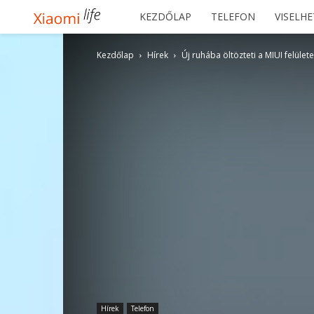
Xiaomilife
KEZDŐLAP
TELEFON
VISELH
Kezdőlap
Hírek
Új ruhába öltözteti a MIUI felület
Hírek
Telefon