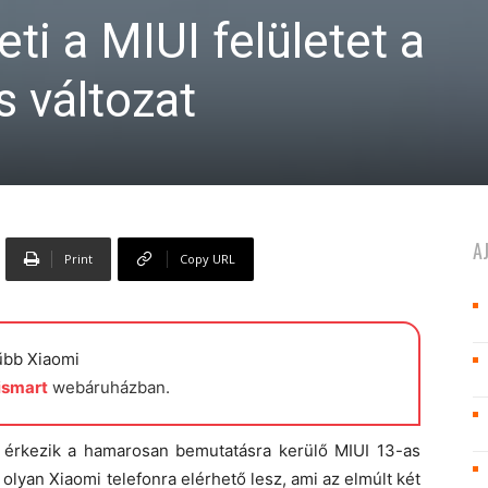
eti a MIUI felületet a
s változat
A
Print
Copy URL
űbb Xiaomi
ismart
webáruházban.
 érkezik a hamarosan bemutatásra kerülő MIUI 13-as
n olyan Xiaomi telefonra elérhető lesz, ami az elmúlt két