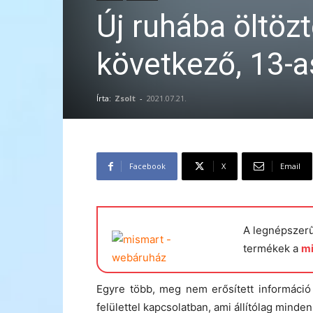
Új ruhába öltözt
következő, 13-a
Írta:
Zsolt
-
2021.07.21.
Facebook
X
Email
A legnépszer
termékek a
m
Egyre több, meg nem erősített információ
felülettel kapcsolatban, ami állítólag minde