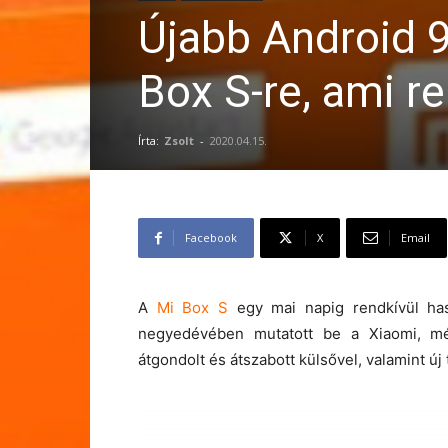
Újabb Android 9-
Box S-re, ami re
Írta:
Zsolt
-
2020.04.15.
Facebook
X
Email
A
Mi Box S
egy mai napig rendkívül ha
negyedévében mutatott be a Xiaomi, mé
átgondolt és átszabott külsővel, valamint új 