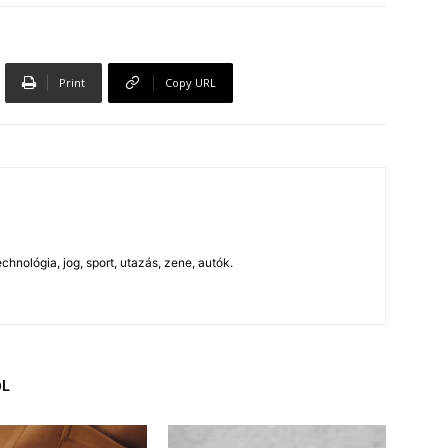
Print
Copy URL
chnológia, jog, sport, utazás, zene, autók.
ŐL