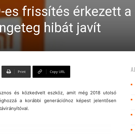
es frissítés érkezett a
ngeteg hibát javít
A
Print
Copy URL
sznos és közkedvelt eszköz, amit még 2018 utolsó
ghozzá a korábbi generációhoz képest jelentősen
távirányítóval.