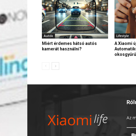
Autók
Lifestyle
Miért érdemes hátsó autós
A Xiaomi ú
kamerát használni?
Automatik
okosgyűr
Ról
Az
m