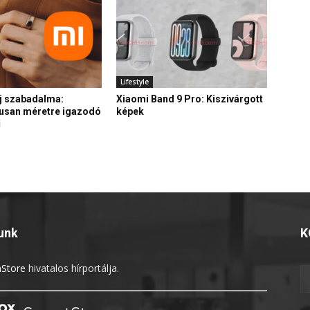
Lifestyle
j szabadalma:
Xiaomi Band 9 Pro: Kiszivárgott
usan méretre igazodó
képek
ű
unk
K
Store
hivatalos hírportálja.