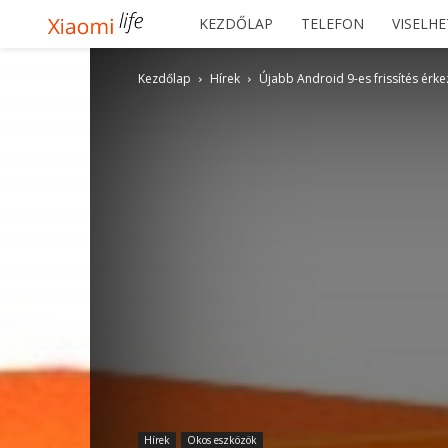
Xiaomilife
KEZDŐLAP
TELEFON
VISELH
Kezdőlap
Hírek
Újabb Android 9-es frissítés érkez
Hírek
Okos eszközök