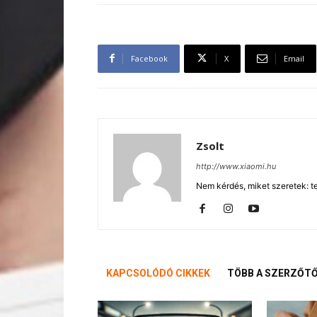
Facebook
X
Email
Zsolt
http://www.xiaomi.hu
Nem kérdés, miket szeretek: te
KAPCSOLÓDÓ CIKKEK
TÖBB A SZERZŐT