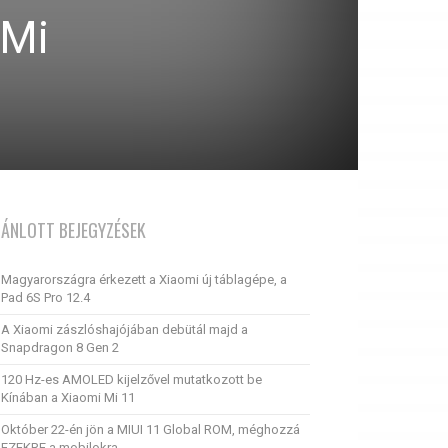
 Mi
JÁNLOTT BEJEGYZÉSEK
Magyarországra érkezett a Xiaomi új táblagépe, a
Pad 6S Pro 12.4
A Xiaomi zászlóshajójában debütál majd a
Snapdragon 8 Gen 2
120 Hz-es AMOLED kijelzővel mutatkozott be
Kínában a Xiaomi Mi 11
Október 22-én jön a MIUI 11 Global ROM, méghozzá
EZEKRE a mobilokra