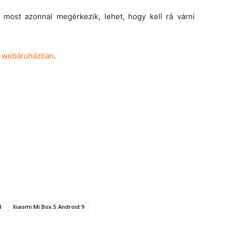
 most azonnal megérkezik, lehet, hogy kell rá várni
u
webáruházban
.
d
Xiaomi Mi Box S Android 9