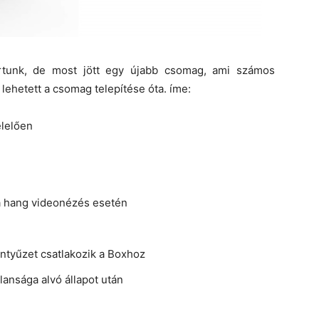
írtunk, de most jött egy újabb csomag, ami számos
 lehetett a csomag telepítése óta. íme:
lelően
 a hang videonézés esetén
entyűzet csatlakozik a Boxhoz
ansága alvó állapot után