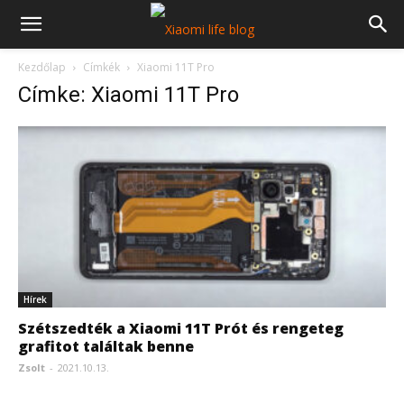
Kezdőlap
Címkék
Xiaomi 11T Pro
Címke: Xiaomi 11T Pro
Hírek
Szétszedték a Xiaomi 11T Prót és rengeteg
grafitot találtak benne
Zsolt
-
2021.10.13.