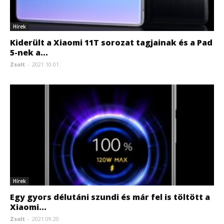
Hírek
Kiderült a Xiaomi 11T sorozat tagjainak és a Pad
5-nek a...
Zsolt
-
2021.10.01.
Hírek
Egy gyors délutáni szundi és már fel is töltött a
Xiaomi...
Zsolt
-
2021.09.20.