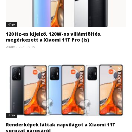
Hírek
120 Hz-es kijelző, 120W-os villámtöltés,
megérkezett a Xiaomi 11T Pro (is)
Zsolt
-
2021.09.15.
Hírek
Renderképek láttak napvilágot a Xiaomi 11T
sorozat párosáról