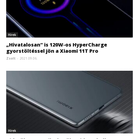
Hírek
„Hivatalosan” is 120W-os HyperCharge
gyorstöltéssel jön a Xiaomi 11T Pro
Zsolt
-
2021.09.06.
Hírek