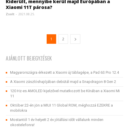
Kiderült, mennyibe kerül majd Európában a
Xiaomi 11T párosa?
Zsolt
-
2021.08.25.
1
2
AJÁNLOTT BEJEGYZÉSEK
Magyarországra érkezett a Xiaomi új táblagépe, a Pad 6S Pro 12.4
A Xiaomi zászlóshajójában debütál majd a Snapdragon 8 Gen 2
120 Hz-es AMOLED kijelzővel mutatkozott be Kínában a Xiaomi Mi
11
Október 22-én jön a MIUI 11 Global ROM, méghozzá EZEKRE a
mobilokra
Mostantól 1 év helyett 2 év jótállási időt vállalunk minden
okostelefonra!