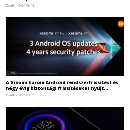
Zsolt
-
2021.09.13.
Hírek
A Xiaomi három Android rendszerfrissítést és
négy évig biztonsági frissítéseket nyújt...
Zsolt
-
2021.09.09.