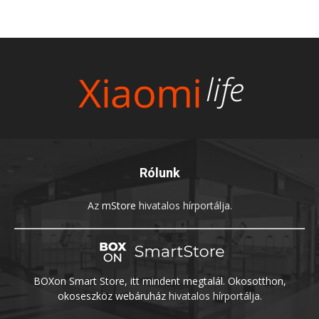
Rólunk
Az
mStore
hivatalos hírportálja.
BOXon Smart Store, itt mindent megtalál. Okosotthon,
okoseszköz webáruház
hivatalos hírportálja.