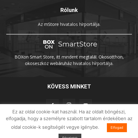
Rólunk
Az
mStore
hivatalos hírportálja.
BOXon Smart Store, itt mindent megtalál. Okosotthon,
okoseszköz webáruház
hivatalos hírportálja.
KÖVESS MINKET
Ez az oldal cookie-kat használ. Ha az oldalt böngészi,
elfogadja, hogy a személyre szabott tartalom érdekében az
oldal cookie-k segítségét vegye igénybe.
Elfogad
Adatvédelem
Impresszum
Imilab