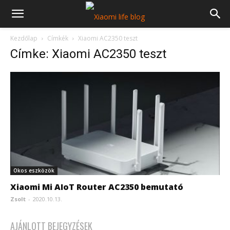
Kezdőlap
Címkék
Xiaomi AC2350 teszt
Címke: Xiaomi AC2350 teszt
Okos eszközök
Xiaomi Mi AIoT Router AC2350 bemutató
Zsolt
-
2020.10.13.
AJÁNLOTT BEJEGYZÉSEK