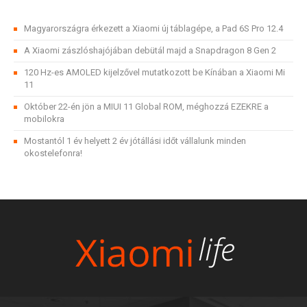
Magyarországra érkezett a Xiaomi új táblagépe, a Pad 6S Pro 12.4
A Xiaomi zászlóshajójában debütál majd a Snapdragon 8 Gen 2
120 Hz-es AMOLED kijelzővel mutatkozott be Kínában a Xiaomi Mi
11
Október 22-én jön a MIUI 11 Global ROM, méghozzá EZEKRE a
mobilokra
Mostantól 1 év helyett 2 év jótállási időt vállalunk minden
okostelefonra!