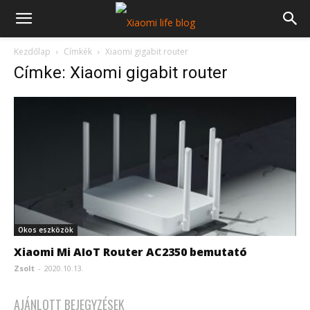
Kezdőlap
Címkék
Xiaomi gigabit router
Címke: Xiaomi gigabit router
Okos eszközök
Xiaomi Mi AIoT Router AC2350 bemutató
Zsolt
-
2020.10.13.
AJÁNLOTT BEJEGYZÉSEK