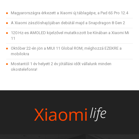
Magyarországra érkezett a Xiaomi új táblagépe, a Pad 6S Pro 12.4
A Xiaomi zászlóshajójában debütál majd a Snapdragon 8 Gen 2
120 Hz-es AMOLED kijelzővel mutatkozott be Kínában a Xiaomi Mi
11
Október 22-én jön a MIUI 11 Global ROM, méghozzá EZEKRE a
mobilokra
Mostantól 1 év helyett 2 év jótállási időt vállalunk minden
okostelefonra!