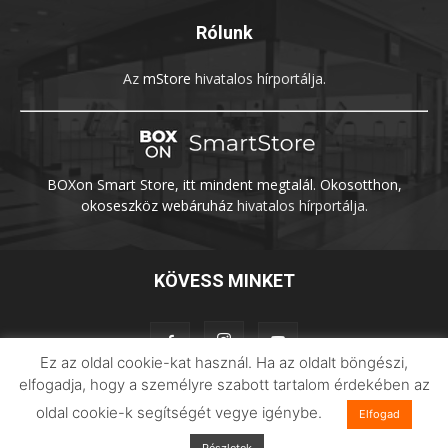
Rólunk
Az
mStore
hivatalos hírportálja.
BOXon Smart Store, itt mindent megtalál. Okosotthon,
okoseszköz webáruház
hivatalos hírportálja.
KÖVESS MINKET
Ez az oldal cookie-kat használ. Ha az oldalt böngészi,
elfogadja, hogy a személyre szabott tartalom érdekében az
oldal cookie-k segítségét vegye igénybe.
Elfogad
Adatvédelem
Impresszum
Imilab