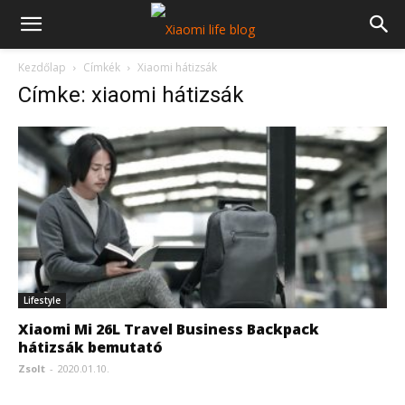
Kezdőlap
Címkék
Xiaomi hátizsák
Címke: xiaomi hátizsák
Lifestyle
Xiaomi Mi 26L Travel Business Backpack
hátizsák bemutató
Zsolt
-
2020.01.10.