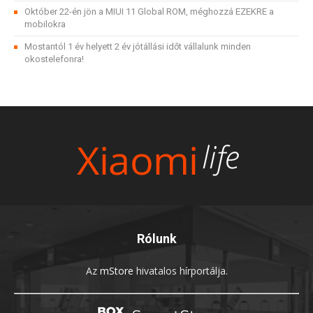
Október 22-én jön a MIUI 11 Global ROM, méghozzá EZEKRE a
mobilokra
Mostantól 1 év helyett 2 év jótállási időt vállalunk minden
okostelefonra!
Rólunk
Az
mStore
hivatalos hírportálja.