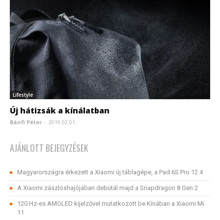
Lifestyle
Új hátizsák a kínálatban
Bánfi Péter
-
2019.02.01.
AJÁNLOTT BEJEGYZÉSEK
Magyarországra érkezett a Xiaomi új táblagépe, a Pad 6S Pro 12.4
A Xiaomi zászlóshajójában debütál majd a Snapdragon 8 Gen 2
120 Hz-es AMOLED kijelzővel mutatkozott be Kínában a Xiaomi Mi
11