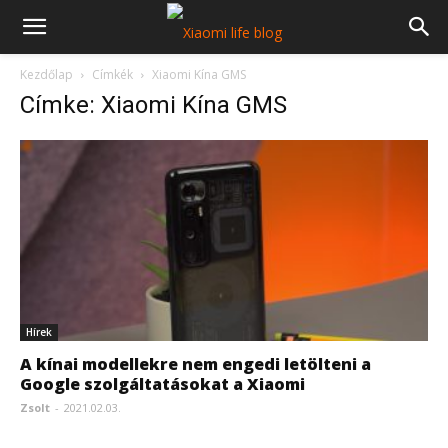
Kezdőlap
Címkék
Xiaomi Kína GMS
Címke: Xiaomi Kína GMS
Hírek
A kínai modellekre nem engedi letölteni a
Google szolgáltatásokat a Xiaomi
Zsolt
-
2021.02.03.