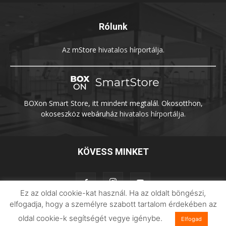
Rólunk
Az
mStore
hivatalos hírportálja.
BOXon Smart Store, itt mindent megtalál. Okosotthon,
okoseszköz webáruház
hivatalos hírportálja.
KÖVESS MINKET
Ez az oldal cookie-kat használ. Ha az oldalt böngészi,
elfogadja, hogy a személyre szabott tartalom érdekében az
oldal cookie-k segítségét vegye igénybe.
Elfogad
Adatvédelem
Impresszum
Imilab