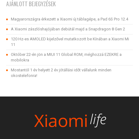
AJÁNLOTT BEJEGYZÉSEK
Magyarországra érkezett a Xiaomi új táblagépe, a Pad 6S Pro 12.4
A Xiaomi zászlóshajójában debütál majd a Snapdragon 8 Gen 2
120 Hz-es AMOLED kijelzővel mutatkozott be Kínában a Xiaomi Mi
11
Október 22-én jön a MIUI 11 Global ROM, méghozzá EZEKRE a
mobilokra
Mostantól 1 év helyett 2 év jótállási időt vállalunk minden
okostelefonra!