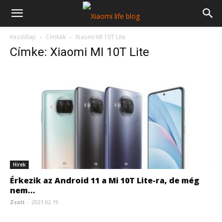
Kezdőlap
Címkék
Xiaomi MI 10T Lite
Címke: Xiaomi MI 10T Lite
Hírek
Érkezik az Android 11 a Mi 10T Lite-ra, de még
nem...
Zsolt
-
2021.02.19.