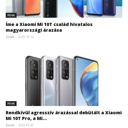
Hírek
Íme a Xiaomi Mi 10T család hivatalos
magyarországi árazása
Zsolt
-
2020.10.16.
Hírek
Rendkívül agresszív árazással debütált a Xiaomi
Mi 10T Pro, a Mi...
Zsolt
-
2020.09.30.