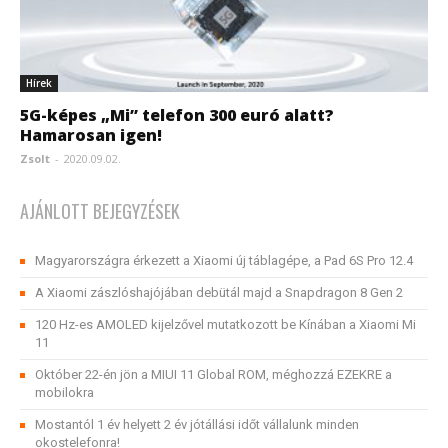
Hírek
5G-képes „Mi” telefon 300 euró alatt?
Hamarosan igen!
Zsolt
-
2020.09.02.
AJÁNLOTT BEJEGYZÉSEK
Magyarországra érkezett a Xiaomi új táblagépe, a Pad 6S Pro 12.4
A Xiaomi zászlóshajójában debütál majd a Snapdragon 8 Gen 2
120 Hz-es AMOLED kijelzővel mutatkozott be Kínában a Xiaomi Mi
11
Október 22-én jön a MIUI 11 Global ROM, méghozzá EZEKRE a
mobilokra
Mostantól 1 év helyett 2 év jótállási időt vállalunk minden
okostelefonra!