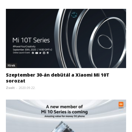
Hírek
Szeptember 30-án debütál a Xiaomi Mi 10T
sorozat
Zsolt
-
2020.09.22.