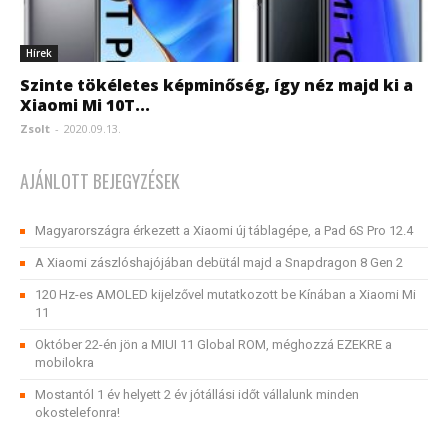
Hírek
Szinte tökéletes képminőség, így néz majd ki a
Xiaomi Mi 10T...
Zsolt
-
2020.09.13.
AJÁNLOTT BEJEGYZÉSEK
Magyarországra érkezett a Xiaomi új táblagépe, a Pad 6S Pro 12.4
A Xiaomi zászlóshajójában debütál majd a Snapdragon 8 Gen 2
120 Hz-es AMOLED kijelzővel mutatkozott be Kínában a Xiaomi Mi
11
Október 22-én jön a MIUI 11 Global ROM, méghozzá EZEKRE a
mobilokra
Mostantól 1 év helyett 2 év jótállási időt vállalunk minden
okostelefonra!