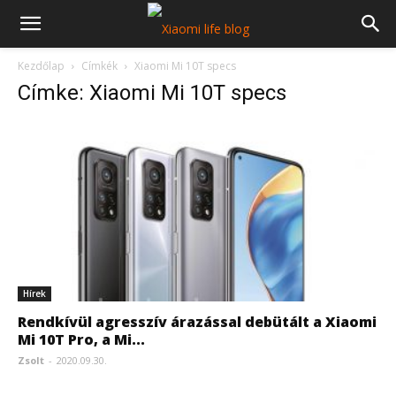
Kezdőlap
Címkék
Xiaomi Mi 10T specs
Címke: Xiaomi Mi 10T specs
Hírek
Rendkívül agresszív árazással debütált a Xiaomi
Mi 10T Pro, a Mi...
Zsolt
-
2020.09.30.