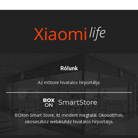
Rólunk
Az
mStore
hivatalos hírportálja.
BOXon Smart Store, itt mindent megtalál. Okosotthon,
okoseszköz webáruház
hivatalos hírportálja.