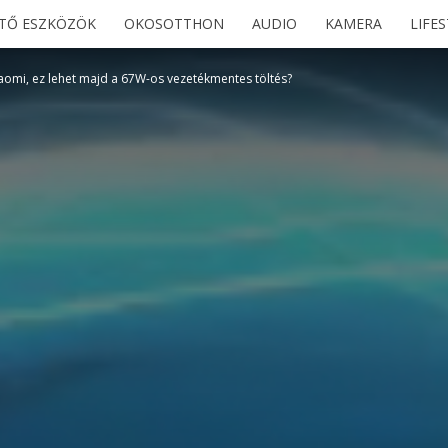
ETŐ ESZKÖZÖK
OKOSOTTHON
AUDIO
KAMERA
LIFE
iaomi, ez lehet majd a 67W-os vezetékmentes töltés?