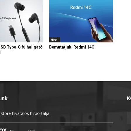
Hírek
USB Type-C fülhallgató
Bemutatjuk: Redmi 14C
l
unk
K
Store
hivatalos hírportálja.