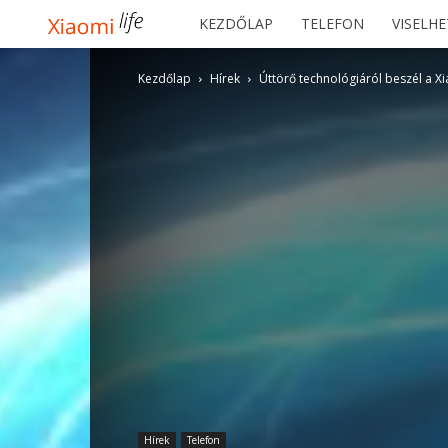
Xiaomilife
KEZDŐLAP
TELEFON
VISELH
Kezdőlap
Hírek
Úttörő technológiáról beszél a X
Hírek
Telefon