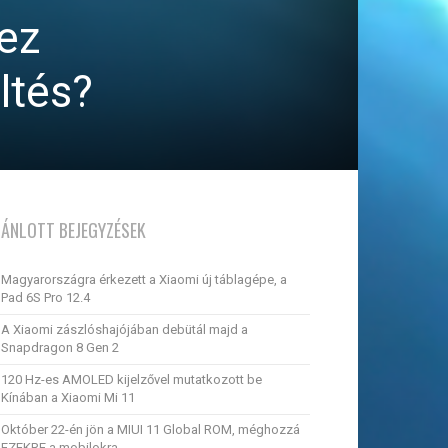
 ez
ltés?
JÁNLOTT BEJEGYZÉSEK
Magyarországra érkezett a Xiaomi új táblagépe, a
Pad 6S Pro 12.4
A Xiaomi zászlóshajójában debütál majd a
Snapdragon 8 Gen 2
120 Hz-es AMOLED kijelzővel mutatkozott be
Kínában a Xiaomi Mi 11
Október 22-én jön a MIUI 11 Global ROM, méghozzá
EZEKRE a mobilokra