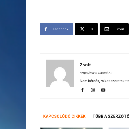
Facebook
X
Email
Zsolt
http://www.xiaomi.hu
Nem kérdés, miket szeretek: te
KAPCSOLÓDÓ CIKKEK
TÖBB A SZERZŐT