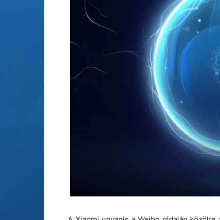
A Xiaomi ugyanis a Weibo oldalán közölte