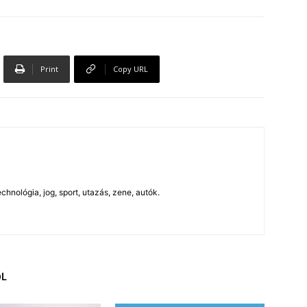
Print
Copy URL
chnológia, jog, sport, utazás, zene, autók.
ŐL