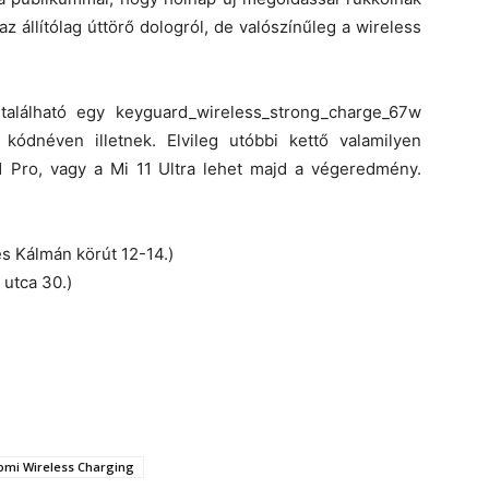
z állítólag úttörő dologról, de valószínűleg a wireless
található egy keyguard_wireless_strong_charge_67w
 kódnéven illetnek. Elvileg utóbbi kettő valamilyen
11 Pro, vagy a Mi 11 Ultra lehet majd a végeredmény.
s Kálmán körút 12-14.)
utca 30.)
omi Wireless Charging