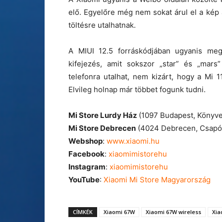
elő. Egyelőre még nem sokat árul el a kép a
töltésre utalhatnak.
A MIUI 12.5 forráskódjában ugyanis meg
kifejezés, amit sokszor „star” és „mars”
telefonra utalhat, nem kizárt, hogy a Mi 
Elvileg holnap már többet fogunk tudni.
Mi Store Lurdy Ház
(1097 Budapest, Könyve
Mi Store Debrecen
(4024 Debrecen, Csapó 
Webshop
:
www.xiaomi.hu
Facebook
:
xiaomimistorehu
Instagram
:
xiaomimistorehu
YouTube
:
Xiaomi Mi Store Magyarország
CÍMKÉK
Xiaomi 67W
Xiaomi 67W wireless
Xia