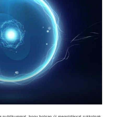
 a publikummal, hogy holnap új megoldással rukkolnak