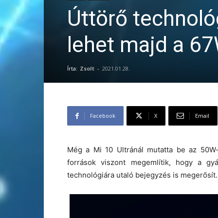
Úttörő technoló
lehet majd a 6
Írta:
Zsolt
-
2021.01.28.
Facebook
X
Email
Még a Mi 10 Ultránál mutatta be az 50W-
források viszont megemlítik, hogy a gy
technológiára utaló bejegyzés is megerősít.