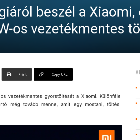
giáról beszél a Xiaomi,
7W-os vezetékmentes tö
A
Print
Copy URL
os vezetékmentes gyorstöltését a Xiaomi. Különféle
ártó még tovább menne, amit egy mostani, töltési