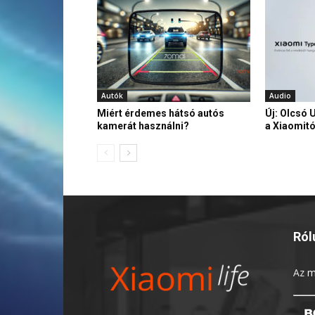
Autók
Audio
Miért érdemes hátsó autós
Új: Olcsó 
kamerát használni?
a Xiaomitó
Ról
Az
m