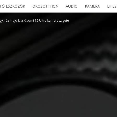
ETŐ ESZKÖZÖK
OKOSOTTHON
AUDIO
KAMERA
LIFE
y néz majd ki a Xiaomi 12 Ultra kameraszigete