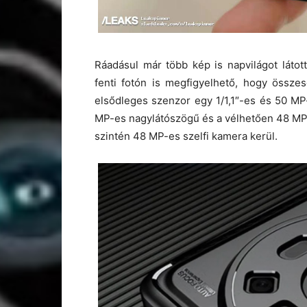
Ráadásul már több kép is napvilágot látott
fenti fotón is megfigyelhető, hogy összes
elsődleges szenzor egy 1/1,1″-es és 50 M
MP-es nagylátószögű és a vélhetően 48 MP-e
szintén 48 MP-es szelfi kamera kerül.