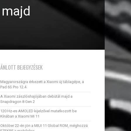
z majd
JÁNLOTT BEJEGYZÉSEK
Magyarországra érkezett a Xiaomi új táblagépe, a
Pad 6S Pro 12.4
A Xiaomi zászlóshajójában debütál majd a
Snapdragon 8 Gen 2
120 Hz-es AMOLED kijelzővel mutatkozott be
Kínában a Xiaomi Mi 11
Október 22-én jön a MIUI 11 Global ROM, méghozzá
EZEKRE a mobilokra