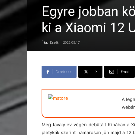
Egyre jobban kö
ki a Xiaomi 12 
Írta:
Zsolt
-
2022.05.17.
Facebook
X
Email
A leg
webár
Még tavaly év végén debütált Kínában a X
pletykák szerint hamarosan jön majd a 12 L