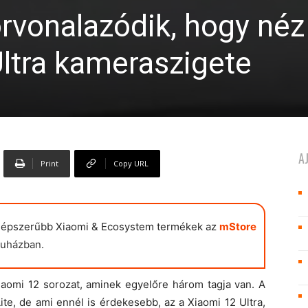
rvonalazódik, hogy né
Ultra kameraszigete
A
Print
Copy URL
népszerűbb Xiaomi & Ecosystem termékek az
mStore
uházban.
iaomi 12 sorozat, aminek egyelőre három tagja van. A
ite, de ami ennél is érdekesebb, az a Xiaomi 12 Ultra,