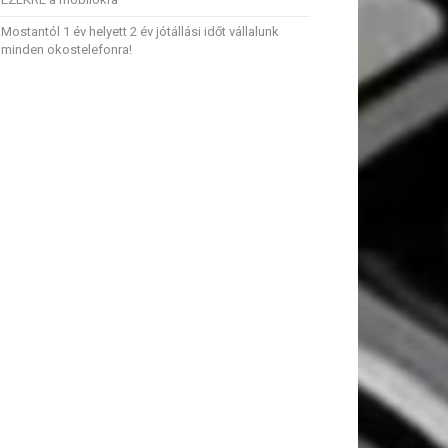
Mostantól 1 év helyett 2 év jótállási időt vállalunk
minden okostelefonra!