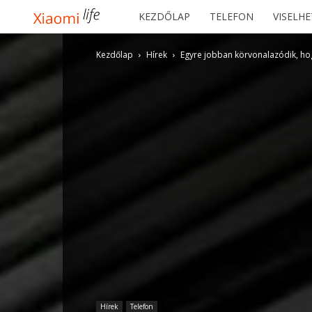
Xiaomilife
KEZDŐLAP
TELEFON
VISELH
Kezdőlap
Hírek
Egyre jobban körvonalazódik, hog
Hírek
Telefon