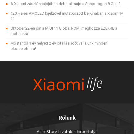
A Xiaomi zászlóshajójában debütál majd a Snapdragon 8 Gen 2
120 Hz-es AMOLED kijelzővel mutatkozott be Kínában a Xiaomi Mi
11
Október 22-én jön a MIUI 11 Global ROM, méghozzá EZEKRE a
mobilokra
Mostantól 1 év helyett 2 év jótállási időt vállalunk minden
okostelefonra!
Rólunk
Az
mStore
hivatalos hírportálja.