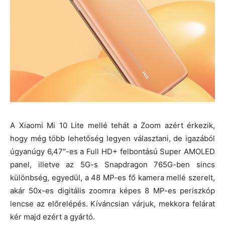
A Xiaomi Mi 10 Lite mellé tehát a Zoom azért érkezik,
hogy még több lehetőség legyen választani, de igazából
úgyanúgy 6,47″-es a Full HD+ felbontású Super AMOLED
panel, illetve az 5G-s Snapdragon 765G-ben sincs
különbség, egyedül, a 48 MP-es fő kamera mellé szerelt,
akár 50x-es digitális zoomra képes 8 MP-es periszkóp
lencse az előrelépés. Kíváncsian várjuk, mekkora felárat
kér majd ezért a gyártó.