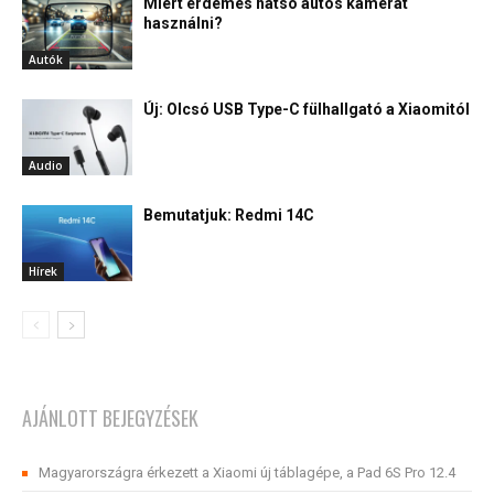
Miért érdemes hátsó autós kamerát
használni?
Autók
Új: Olcsó USB Type-C fülhallgató a Xiaomitól
Audio
Bemutatjuk: Redmi 14C
Hírek
AJÁNLOTT BEJEGYZÉSEK
Magyarországra érkezett a Xiaomi új táblagépe, a Pad 6S Pro 12.4