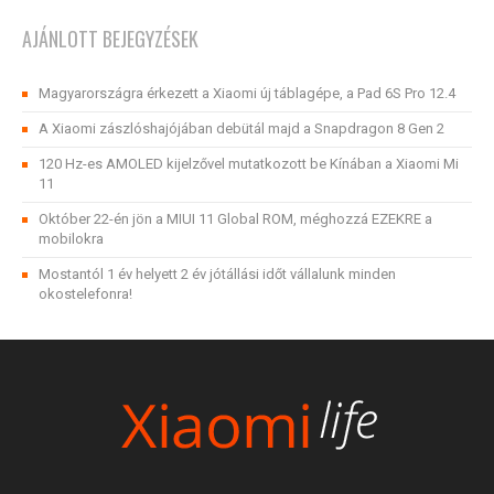
AJÁNLOTT BEJEGYZÉSEK
Magyarországra érkezett a Xiaomi új táblagépe, a Pad 6S Pro 12.4
A Xiaomi zászlóshajójában debütál majd a Snapdragon 8 Gen 2
120 Hz-es AMOLED kijelzővel mutatkozott be Kínában a Xiaomi Mi
11
Október 22-én jön a MIUI 11 Global ROM, méghozzá EZEKRE a
mobilokra
Mostantól 1 év helyett 2 év jótállási időt vállalunk minden
okostelefonra!