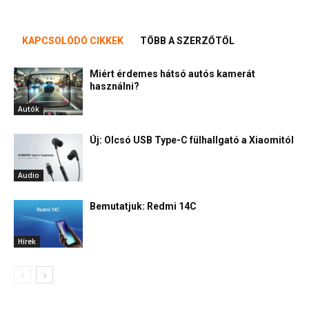
KAPCSOLÓDÓ CIKKEK
TÖBB A SZERZŐTŐL
Miért érdemes hátsó autós kamerát
használni?
Autók
Új: Olcsó USB Type-C fülhallgató a Xiaomitól
Audio
Bemutatjuk: Redmi 14C
Hírek