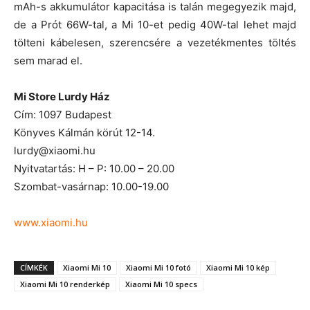
mAh-s akkumulátor kapacitása is talán megegyezik majd,
de a Prót 66W-tal, a Mi 10-et pedig 40W-tal lehet majd
tölteni kábelesen, szerencsére a vezetékmentes töltés
sem marad el.
Mi Store Lurdy Ház
Cím: 1097 Budapest
Könyves Kálmán körút 12-14.
lurdy@xiaomi.hu
Nyitvatartás: H – P: 10.00 – 20.00
Szombat-vasárnap: 10.00-19.00
www.xiaomi.hu
CÍMKÉK
Xiaomi Mi 10
Xiaomi Mi 10 fotó
Xiaomi Mi 10 kép
Xiaomi Mi 10 renderkép
Xiaomi Mi 10 specs