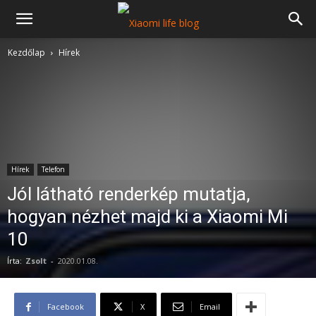
Kezdőlap
Hírek
Hírek
Telefon
Jól látható renderkép mutatja,
hogyan nézhet majd ki a Xiaomi Mi
10
Írta:
Zsolt
-
2020.01.08.
Facebook
X
Email