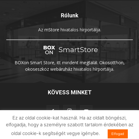
Rólunk
Az
mStore
hivatalos hírportálja.
BOXon Smart Store, itt mindent megtalál. Okosotthon,
okoseszköz webáruház
hivatalos hírportálja.
KÖVESS MINKET
Ez az oldal cookie-kat használ. Ha az oldalt böngészi,
elfogadja, hogy a személyre szabott tartalom érdekében az
oldal cookie-k segítségét vegye igénybe.
Adatvédelem
Impresszum
Imilab
Elfogad