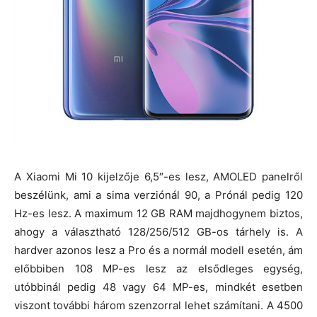
A Xiaomi Mi 10 kijelzője 6,5″-es lesz, AMOLED panelről
beszélünk, ami a sima verziónál 90, a Prónál pedig 120
Hz-es lesz. A maximum 12 GB RAM majdhogynem biztos,
ahogy a választható 128/256/512 GB-os tárhely is. A
hardver azonos lesz a Pro és a normál modell esetén, ám
előbbiben 108 MP-es lesz az elsődleges egység,
utóbbinál pedig 48 vagy 64 MP-es, mindkét esetben
viszont további három szenzorral lehet számítani. A 4500