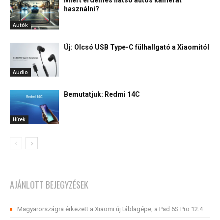
Miért érdemes hátsó autós kamerát
használni?
Autók
Új: Olcsó USB Type-C fülhallgató a Xiaomitól
Audio
Bemutatjuk: Redmi 14C
Hírek
AJÁNLOTT BEJEGYZÉSEK
Magyarországra érkezett a Xiaomi új táblagépe, a Pad 6S Pro 12.4