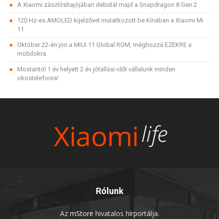
A Xiaomi zászlóshajójában debütál majd a Snapdragon 8 Gen 2
120 Hz-es AMOLED kijelzővel mutatkozott be Kínában a Xiaomi Mi
11
Október 22-én jön a MIUI 11 Global ROM, méghozzá EZEKRE a
mobilokra
Mostantól 1 év helyett 2 év jótállási időt vállalunk minden
okostelefonra!
Rólunk
Az
mStore
hivatalos hírportálja.