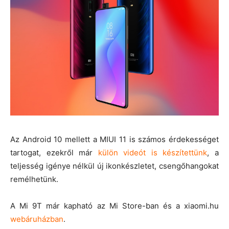
Az Android 10 mellett a MIUI 11 is számos érdekességet
tartogat, ezekről már
külön videót is készítettünk
, a
teljesség igénye nélkül új ikonkészletet, csengőhangokat
remélhetünk.
A Mi 9T már kapható az Mi Store-ban és a xiaomi.hu
webáruházban
.