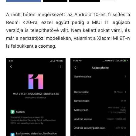
A múlt héten megérkezett az Android 10-es frissítés a
Redmi K20-ra, ezzel együtt pedig a MIUI 11 legújabb
verziója is telepíthetővé vált. Nem kellett sokat várni, és
már a nemzetközi modelleken, valamint a Xiaomi Mi 9T-n
is felbukkant a csomag.