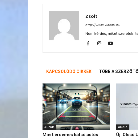
Zsolt
http://www.xiaomi.hu
Nem kérdés, miket szeretek: te
KAPCSOLÓDÓ CIKKEK
TÖBB A SZERZŐT
Autók
Audio
Miért érdemes hátsó autós
Új: Olcsó 