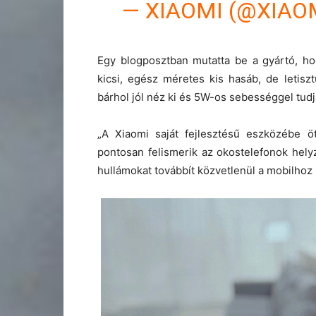
— XIAOMI (@XIAO
Egy blogposztban mutatta be a gyártó, ho
kicsi, egész méretes kis hasáb, de letisz
bárhol jól néz ki és 5W-os sebességgel tudja
„A Xiaomi saját fejlesztésű eszközébe öt
pontosan felismerik az okostelefonok helyz
hullámokat továbbít közvetlenül a mobilhoz