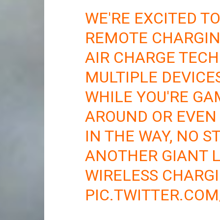
WE'RE EXCITED TO
REMOTE CHARGIN
AIR CHARGE TEC
MULTIPLE DEVICE
WHILE YOU'RE GA
AROUND OR EVEN
IN THE WAY, NO S
ANOTHER GIANT 
WIRELESS CHARG
PIC.TWITTER.CO