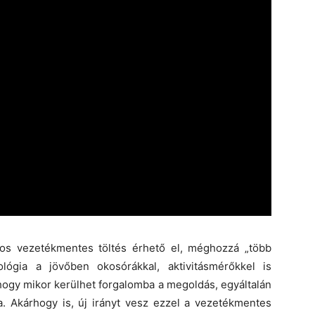
os vezetékmentes töltés érhető el, méghozzá „több
ógia a jövőben okosórákkal, aktivitásmérőkkel is
 hogy mikor kerülhet forgalomba a megoldás, egyáltalán
a. Akárhogy is, új irányt vesz ezzel a vezetékmentes