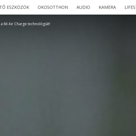
ETŐ ESZKÖZÖK
OKOSOTTHON
AUDIO
KAMERA
LIFE
a Mi Air Charge technológiát!