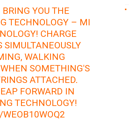
 BRING YOU THE
G TECHNOLOGY – MI
HNOLOGY! CHARGE
S SIMULTANEOUSLY
MING, WALKING
 WHEN SOMETHING'S
TRINGS ATTACHED.
LEAP FORWARD IN
ING TECHNOLOGY!
M/WEOB10WOQ2