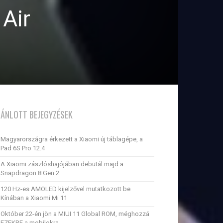
 Air
JÁNLOTT BEJEGYZÉSEK
Magyarországra érkezett a Xiaomi új táblagépe, a
Pad 6S Pro 12.4
A Xiaomi zászlóshajójában debütál majd a
Snapdragon 8 Gen 2
120 Hz-es AMOLED kijelzővel mutatkozott be
Kínában a Xiaomi Mi 11
Október 22-én jön a MIUI 11 Global ROM, méghozzá
EZEKRE a mobilokra