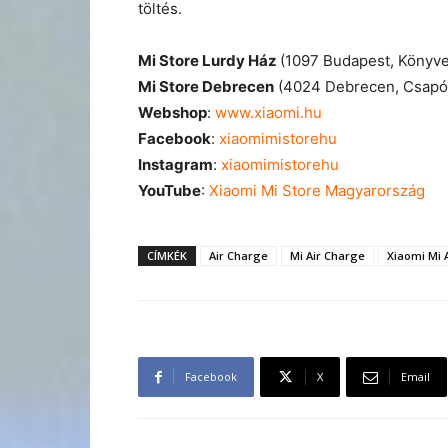
töltés.
Mi Store Lurdy Ház
(1097 Budapest, Könyve
Mi Store Debrecen
(4024 Debrecen, Csapó 
Webshop
:
www.xiaomi.hu
Facebook
:
xiaomimistorehu
Instagram
:
xiaomimistorehu
YouTube
:
Xiaomi Mi Store Magyarország
CÍMKÉK
Air Charge
Mi Air Charge
Xiaomi Mi 
Facebook
X
Email