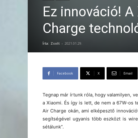
Ez innováció! A
Charge technoló
Írta:
Zsolt
-
2021.01.29.
Facebook
X
Email
Tegnap már írtunk róla, hogy valamilyen, v
a Xiaomi. És így is lett, de nem a 67W-os t
Air Charge okán, ami elképesztő innováció
segítségével ugyanis több eszközt is wir
sétálunk”.