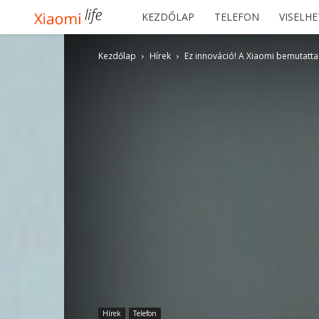
Xiaomilife
KEZDŐLAP
TELEFON
VISELH
Kezdőlap
Hírek
Ez innováció! A Xiaomi bemutatta 
Hírek
Telefon