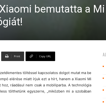
 Xiaomi bemutatta a Mi
giát!
A
Print
Copy URL
ezetékmentes töltéssel kapcsolatos dolgot mutat ma be
empó elérése miatt írjuk ezt a hírt, hanem a Xiaomi Mi
t hoz, ráadásul nem csak a mobiliparba. A technológia
eless tölthetünk egyszerre, „miközben mi a szobában