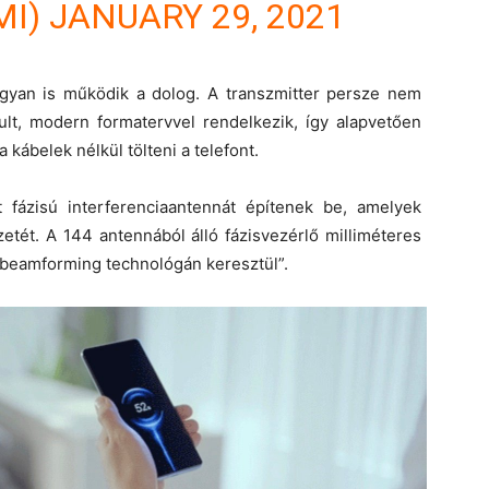
MI)
JANUARY 29, 2021
gyan is működik a dolog. A transzmitter persze nem
tult, modern formatervvel rendelkezik, így alapvetően
 kábelek nélkül tölteni a telefont.
 fázisú interferenciaantennát építenek be, amelyek
etét. A 144 antennából álló fázisvezérlő milliméteres
 beamforming technológán keresztül”.