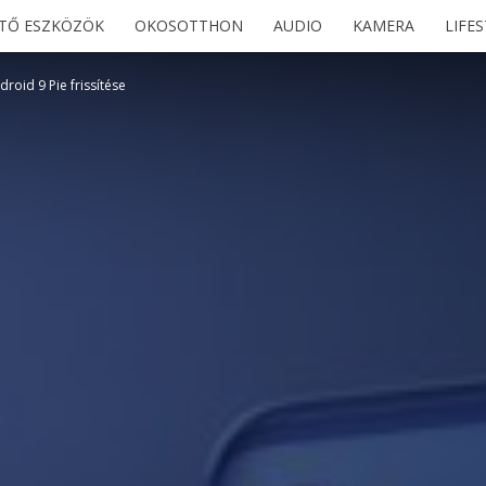
ETŐ ESZKÖZÖK
OKOSOTTHON
AUDIO
KAMERA
LIFE
roid 9 Pie frissítése