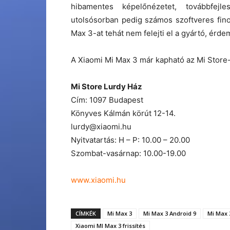
hibamentes képelőnézetet, továbbfejl
utolsósorban pedig számos szoftveres fin
Max 3-at tehát nem felejti el a gyártó, érd
A Xiaomi Mi Max 3 már kapható az Mi Store
Mi Store Lurdy Ház
Cím: 1097 Budapest
Könyves Kálmán körút 12-14.
lurdy@xiaomi.hu
Nyitvatartás: H – P: 10.00 – 20.00
Szombat-vasárnap: 10.00-19.00
www.xiaomi.hu
CÍMKÉK
Mi Max 3
Mi Max 3 Android 9
Mi Max 3
Xiaomi MI Max 3 frissítés