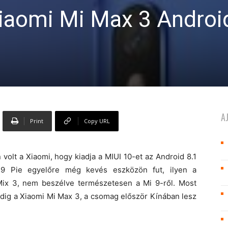
Xiaomi Mi Max 3 Androi
A
Print
Copy URL
olt a Xiaomi, hogy kiadja a MIUI 10-et az Android 8.1
d 9 Pie egyelőre még kevés eszközön fut, ilyen a
ix 3, nem beszélve természetesen a Mi 9-ről. Most
pedig a Xiaomi Mi Max 3, a csomag először Kínában lesz