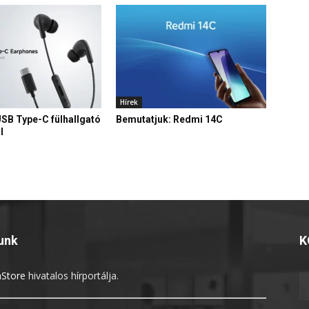
Hírek
USB Type-C fülhallgató
Bemutatjuk: Redmi 14C
l
unk
K
Store
hivatalos hírportálja.