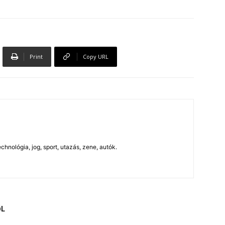
Print
Copy URL
chnológia, jog, sport, utazás, zene, autók.
ŐL