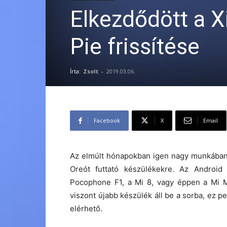
Elkezdődött a 
Pie frissítése
Írta:
Zsolt
-
2019.03.06.
Facebook
X
Email
Az elmúlt hónapokban igen nagy munkában v
Oreót futtató készülékekre. Az Androi
Pocophone F1, a Mi 8, vagy éppen a Mi M
viszont újabb készülék áll be a sorba, ez 
elérhető.