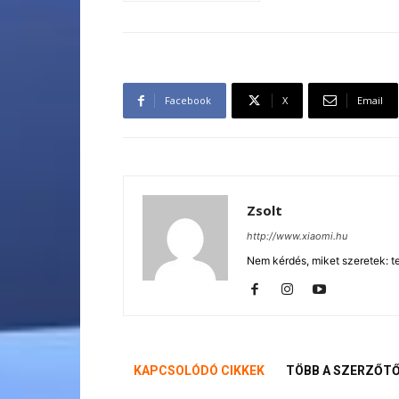
Facebook
X
Email
Zsolt
http://www.xiaomi.hu
Nem kérdés, miket szeretek: te
KAPCSOLÓDÓ CIKKEK
TÖBB A SZERZŐT