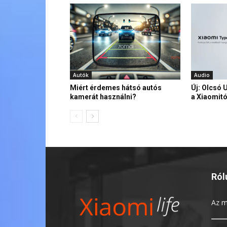
Autók
Audio
Miért érdemes hátsó autós
Új: Olcsó 
kamerát használni?
a Xiaomitó
Ról
Az
m