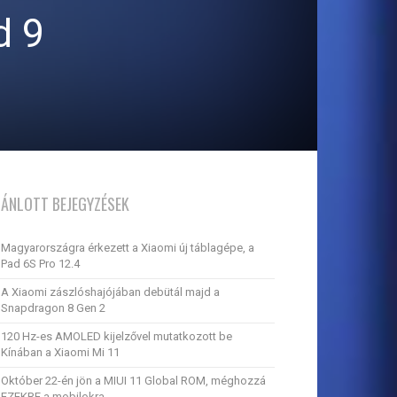
d 9
JÁNLOTT BEJEGYZÉSEK
Magyarországra érkezett a Xiaomi új táblagépe, a
Pad 6S Pro 12.4
A Xiaomi zászlóshajójában debütál majd a
Snapdragon 8 Gen 2
120 Hz-es AMOLED kijelzővel mutatkozott be
Kínában a Xiaomi Mi 11
Október 22-én jön a MIUI 11 Global ROM, méghozzá
EZEKRE a mobilokra