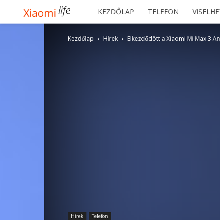
Xiaomilife
KEZDŐLAP
TELEFON
VISELH
Kezdőlap
Hírek
Elkezdődött a Xiaomi Mi Max 3 And
Hírek
Telefon