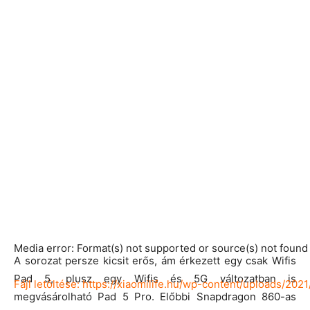
Media error: Format(s) not supported or source(s) not found
A sorozat persze kicsit erős, ám érkezett egy csak Wifis
Pad 5, plusz egy Wifis és 5G változatban is
Fájl letöltése: https://xiaomilife.hu/wp-content/uploads/
megvásárolható Pad 5 Pro. Előbbi Snapdragon 860-as