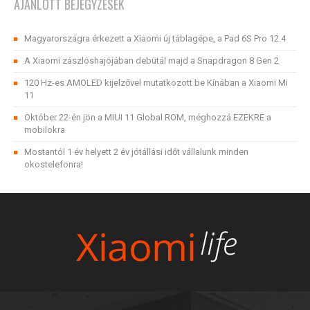
AJÁNLOTT BEJEGYZÉSEK
Magyarországra érkezett a Xiaomi új táblagépe, a Pad 6S Pro 12.4
A Xiaomi zászlóshajójában debütál majd a Snapdragon 8 Gen 2
120 Hz-es AMOLED kijelzővel mutatkozott be Kínában a Xiaomi Mi
11
Október 22-én jön a MIUI 11 Global ROM, méghozzá EZEKRE a
mobilokra
Mostantól 1 év helyett 2 év jótállási időt vállalunk minden
okostelefonra!