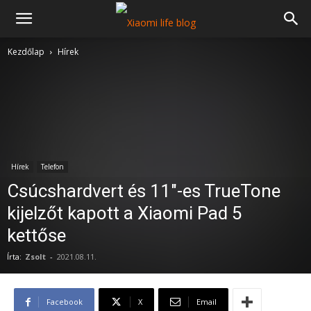
Kezdőlap
Hírek
Hírek
Telefon
Csúcshardvert és 11″-es TrueTone
kijelzőt kapott a Xiaomi Pad 5
kettőse
Írta:
Zsolt
-
2021.08.11.
Facebook
X
Email