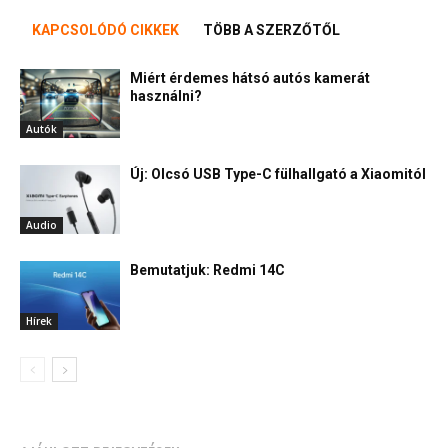
KAPCSOLÓDÓ CIKKEK
TÖBB A SZERZŐTŐL
Miért érdemes hátsó autós kamerát
használni?
Autók
Új: Olcsó USB Type-C fülhallgató a Xiaomitól
Audio
Bemutatjuk: Redmi 14C
Hírek