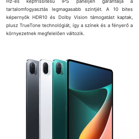
Hz-es képfrissítésű IPS paneljén garantálja a
tartalomfogyasztás legmagasabb szintjét. A 10 bites
képernyők HDR10 és Dolby Vision támogatást kaptak,
plusz TrueTone technológiát, így a színek és a fényerő a
környezetnek megfelelően változik.