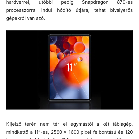
hardverrel, utóbbi pedig Snapdragon 870-es
processzorral indul hódító útjára, tehát bivalyerős
00:00
gépekről van szó.
Kijelző terén nem tér el egymástól a két táblagép,
mindkettő a 11″-es, 2560 x 1600 pixel felbontású és 120