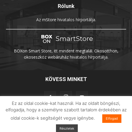
Rólunk
Az
mStore
hivatalos hírportálja.
BOXon Smart Store, itt mindent megtalál. Okosotthon,
okoseszköz webáruház
hivatalos hírportálja.
KÖVESS MINKET
Ez az oldal cookie-kat használ. Ha az oldalt böngészi,
elfogadja, hogy a személyre szabott tartalom érdekében az
oldal cookie-k segítségét vegye igénybe.
Adatvédelem
Impresszum
Imilab
Elfogad
Részletek
© 2026 Xiaomilife | Minden jog fenntartva.