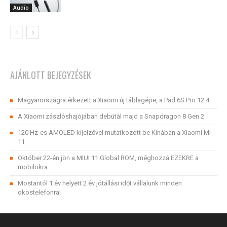
Audio
AJÁNLOTT BEJEGYZÉSEK
Magyarországra érkezett a Xiaomi új táblagépe, a Pad 6S Pro 12.4
A Xiaomi zászlóshajójában debütál majd a Snapdragon 8 Gen 2
120 Hz-es AMOLED kijelzővel mutatkozott be Kínában a Xiaomi Mi
11
Október 22-én jön a MIUI 11 Global ROM, méghozzá EZEKRE a
mobilokra
Mostantól 1 év helyett 2 év jótállási időt vállalunk minden
okostelefonra!