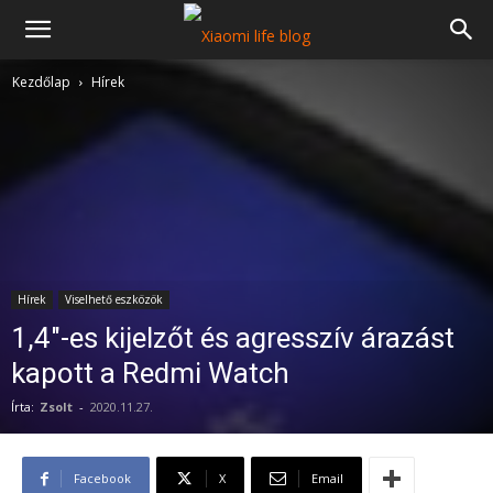
Kezdőlap
Hírek
Hírek
Viselhető eszközök
1,4″-es kijelzőt és agresszív árazást
kapott a Redmi Watch
Írta:
Zsolt
-
2020.11.27.
Facebook
X
Email