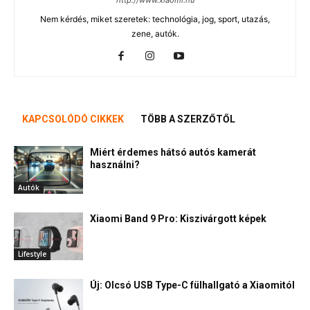
http://www.xiaomi.hu
Nem kérdés, miket szeretek: technológia, jog, sport, utazás,
zene, autók.
KAPCSOLÓDÓ CIKKEK
TÖBB A SZERZŐTŐL
Miért érdemes hátsó autós kamerát
használni?
Autók
Xiaomi Band 9 Pro: Kiszivárgott képek
Lifestyle
Új: Olcsó USB Type-C fülhallgató a Xiaomitól